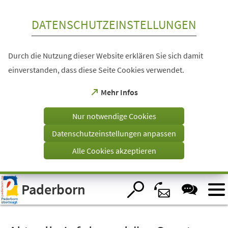
Inhalt anspringen
DATENSCHUTZEINSTELLUNGEN
Durch die Nutzung dieser Website erklären Sie sich damit
einverstanden, dass diese Seite Cookies verwendet.
(Öffnet
Mehr Infos
in
einem
Nur notwendige Cookies
neuen
Tab)
Datenschutzeinstellungen anpassen
Alle Cookies akzeptieren
Visuelle
Paderborn
Assistenzsoftware
öffnen.