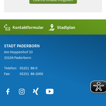
Kontaktformular
(Öffnet
Stadtplan
in
einem
neuen
Tab)
STADT PADERBORN
Am Hoppenhof 33
33104 Paderborn
Telefon:
05251 88-0
Fax:
05251 88-2000