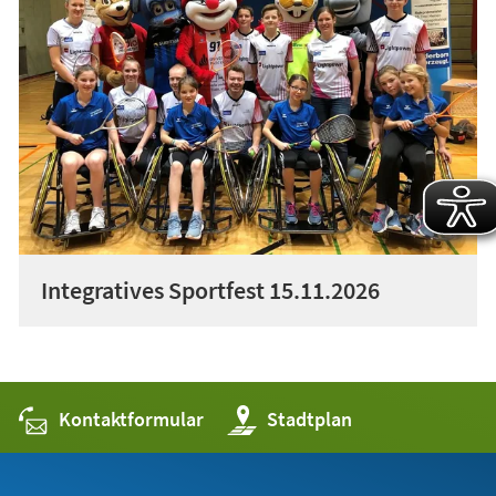
Integratives Sportfest 15.11.2026
Kontaktformular
(Öffnet
Stadtplan
in
einem
neuen