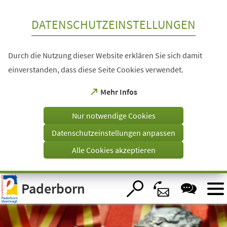
Inhalt anspringen
DATENSCHUTZEINSTELLUNGEN
Durch die Nutzung dieser Website erklären Sie sich damit
einverstanden, dass diese Seite Cookies verwendet.
(Öffnet
Mehr Infos
in
einem
Nur notwendige Cookies
neuen
Tab)
Datenschutzeinstellungen anpassen
Alle Cookies akzeptieren
Visuelle
Paderborn
Assistenzsoftware
öffnen.