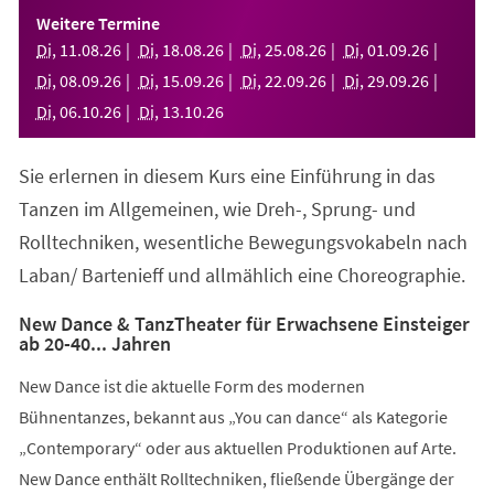
einem
Weitere Termine
neuen
Di
,
11
.
08
.
26
Di
,
18
.
08
.
26
Di
,
25
.
08
.
26
Di
,
01
.
09
.
26
Tab)
Di
,
08
.
09
.
26
Di
,
15
.
09
.
26
Di
,
22
.
09
.
26
Di
,
29
.
09
.
26
Di
,
06
.
10
.
26
Di
,
13
.
10
.
26
Sie erlernen in diesem Kurs eine Einführung in das
Tanzen im Allgemeinen, wie Dreh-, Sprung- und
Rolltechniken, wesentliche Bewegungsvokabeln nach
Laban/ Bartenieff und allmählich eine Choreographie.
New Dance & TanzTheater für Erwachsene Einsteiger
ab 20-40... Jahren
New Dance ist die aktuelle Form des modernen
Bühnentanzes, bekannt aus „You can dance“ als Kategorie
„Contemporary“ oder aus aktuellen Produktionen auf Arte.
New Dance enthält Rolltechniken, fließende Übergänge der