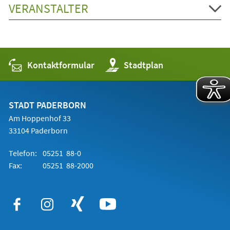
VERANSTALTER
Kontaktformular
(Öffnet
Stadtplan
in
einem
neuen
Tab)
STADT PADERBORN
Am Hoppenhof 33
33104 Paderborn
Telefon:
05251 88-0
Fax:
05251 88-2000