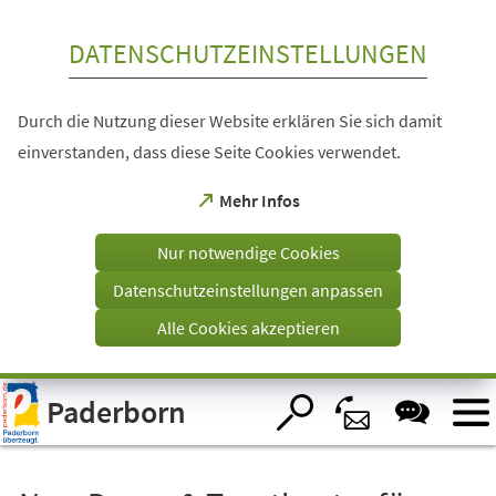
Inhalt anspringen
DATENSCHUTZEINSTELLUNGEN
Durch die Nutzung dieser Website erklären Sie sich damit
einverstanden, dass diese Seite Cookies verwendet.
(Öffnet
Mehr Infos
in
einem
Nur notwendige Cookies
neuen
Tab)
Datenschutzeinstellungen anpassen
Alle Cookies akzeptieren
Visuelle
Paderborn
Assistenzsoftware
öffnen.