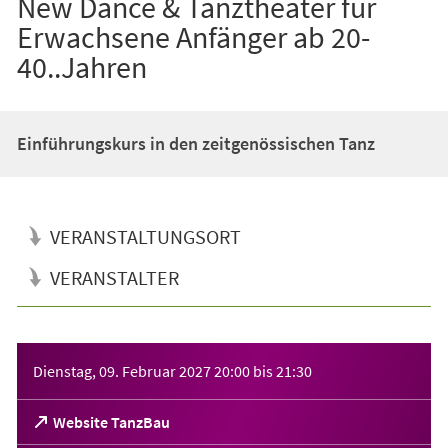
New Dance & Tanztheater für
Erwachsene Anfänger ab 20-
40..Jahren
Einführungskurs in den zeitgenössischen Tanz
VERANSTALTUNGSORT
VERANSTALTER
Veranstaltungsinformationen
Dienstag, 09. Februar 2027
20:00
bis
21:30
(Öffnet
Website TanzBau
in