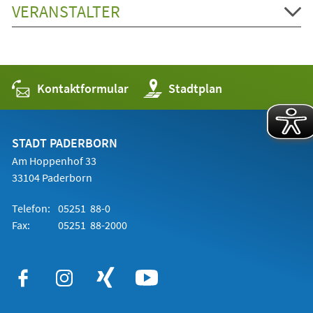
VERANSTALTER
Kontaktformular
(Öffnet
Stadtplan
in
einem
neuen
Tab)
STADT PADERBORN
Am Hoppenhof 33
33104 Paderborn
Telefon:
05251 88-0
Fax:
05251 88-2000