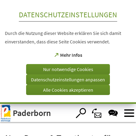
Inhalt anspringen
DATENSCHUTZEINSTELLUNGEN
Durch die Nutzung dieser Website erklären Sie sich damit
einverstanden, dass diese Seite Cookies verwendet.
(Öffnet
Mehr Infos
in
einem
Nur notwendige Cookies
neuen
Tab)
Datenschutzeinstellungen anpassen
Alle Cookies akzeptieren
Visuelle
Paderborn
Assistenzsoftware
öffnen.