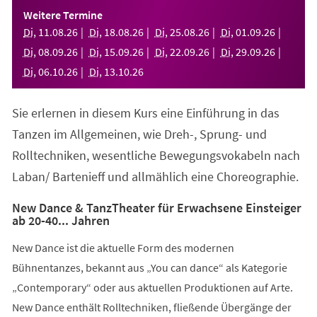
einem
Weitere Termine
neuen
Di
,
11
.
08
.
26
Di
,
18
.
08
.
26
Di
,
25
.
08
.
26
Di
,
01
.
09
.
26
Tab)
Di
,
08
.
09
.
26
Di
,
15
.
09
.
26
Di
,
22
.
09
.
26
Di
,
29
.
09
.
26
Di
,
06
.
10
.
26
Di
,
13
.
10
.
26
Sie erlernen in diesem Kurs eine Einführung in das
Tanzen im Allgemeinen, wie Dreh-, Sprung- und
Rolltechniken, wesentliche Bewegungsvokabeln nach
Laban/ Bartenieff und allmählich eine Choreographie.
New Dance & TanzTheater für Erwachsene Einsteiger
ab 20-40... Jahren
New Dance ist die aktuelle Form des modernen
Bühnentanzes, bekannt aus „You can dance“ als Kategorie
„Contemporary“ oder aus aktuellen Produktionen auf Arte.
New Dance enthält Rolltechniken, fließende Übergänge der