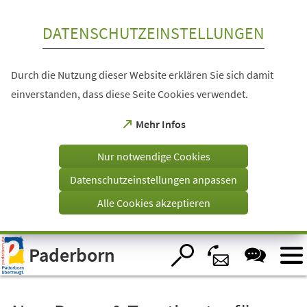
Inhalt anspringen
DATENSCHUTZEINSTELLUNGEN
Durch die Nutzung dieser Website erklären Sie sich damit
einverstanden, dass diese Seite Cookies verwendet.
(Öffnet
Mehr Infos
in
einem
Nur notwendige Cookies
neuen
Tab)
Datenschutzeinstellungen anpassen
Alle Cookies akzeptieren
Visuelle
Paderborn
Assistenzsoftware
öffnen.