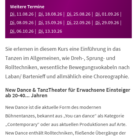
einem
Weitere Termine
neuen
Di
,
11
.
08
.
26
Di
,
18
.
08
.
26
Di
,
25
.
08
.
26
Di
,
01
.
09
.
26
Tab)
Di
,
08
.
09
.
26
Di
,
15
.
09
.
26
Di
,
22
.
09
.
26
Di
,
29
.
09
.
26
Di
,
06
.
10
.
26
Di
,
13
.
10
.
26
Sie erlernen in diesem Kurs eine Einführung in das
Tanzen im Allgemeinen, wie Dreh-, Sprung- und
Rolltechniken, wesentliche Bewegungsvokabeln nach
Laban/ Bartenieff und allmählich eine Choreographie.
New Dance & TanzTheater für Erwachsene Einsteiger
ab 20-40... Jahren
New Dance ist die aktuelle Form des modernen
Bühnentanzes, bekannt aus „You can dance“ als Kategorie
„Contemporary“ oder aus aktuellen Produktionen auf Arte.
New Dance enthält Rolltechniken, fließende Übergänge der