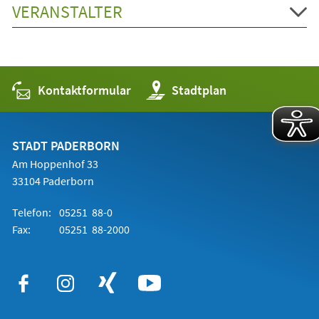
VERANSTALTER
Kontaktformular
(Öffnet
Stadtplan
in
einem
neuen
Tab)
STADT PADERBORN
Am Hoppenhof 33
33104 Paderborn
Telefon:
05251 88-0
Fax:
05251 88-2000