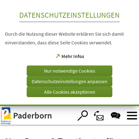
Inhalt anspringen
DATENSCHUTZEINSTELLUNGEN
Durch die Nutzung dieser Website erklären Sie sich damit
einverstanden, dass diese Seite Cookies verwendet.
(Öffnet
Mehr Infos
in
einem
Nur notwendige Cookies
neuen
Tab)
Datenschutzeinstellungen anpassen
Alle Cookies akzeptieren
Visuelle
Paderborn
Assistenzsoftware
öffnen.