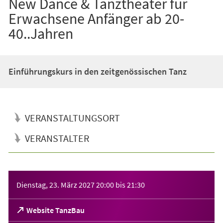
New Dance & Tanztheater für
Erwachsene Anfänger ab 20-
40..Jahren
Einführungskurs in den zeitgenössischen Tanz
VERANSTALTUNGSORT
VERANSTALTER
Veranstaltungsinformationen
Dienstag, 23. März 2027
20:00
bis
21:30
(Öffnet
Website TanzBau
in