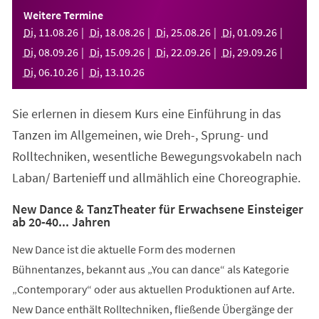
einem
Weitere Termine
neuen
Di
,
11
.
08
.
26
Di
,
18
.
08
.
26
Di
,
25
.
08
.
26
Di
,
01
.
09
.
26
Tab)
Di
,
08
.
09
.
26
Di
,
15
.
09
.
26
Di
,
22
.
09
.
26
Di
,
29
.
09
.
26
Di
,
06
.
10
.
26
Di
,
13
.
10
.
26
Sie erlernen in diesem Kurs eine Einführung in das
Tanzen im Allgemeinen, wie Dreh-, Sprung- und
Rolltechniken, wesentliche Bewegungsvokabeln nach
Laban/ Bartenieff und allmählich eine Choreographie.
New Dance & TanzTheater für Erwachsene Einsteiger
ab 20-40... Jahren
New Dance ist die aktuelle Form des modernen
Bühnentanzes, bekannt aus „You can dance“ als Kategorie
„Contemporary“ oder aus aktuellen Produktionen auf Arte.
New Dance enthält Rolltechniken, fließende Übergänge der