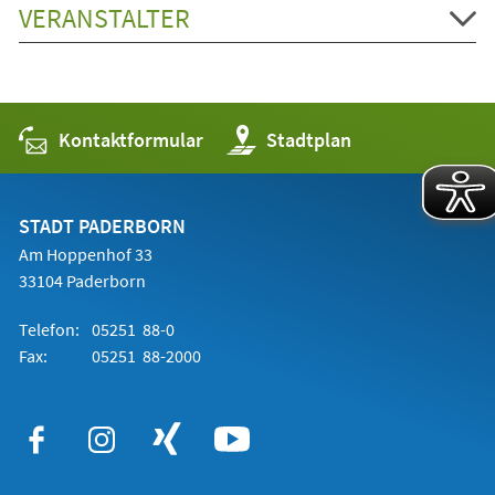
VERANSTALTER
Kontaktformular
(Öffnet
Stadtplan
in
einem
neuen
Tab)
STADT PADERBORN
Am Hoppenhof 33
33104 Paderborn
Telefon:
05251 88-0
Fax:
05251 88-2000