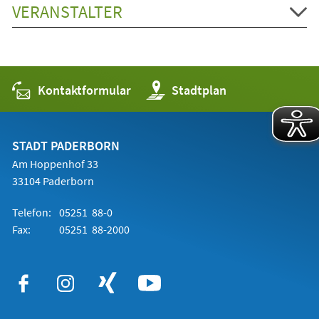
VERANSTALTER
Kontaktformular
(Öffnet
Stadtplan
in
einem
neuen
Tab)
STADT PADERBORN
Am Hoppenhof 33
33104 Paderborn
Telefon:
05251 88-0
Fax:
05251 88-2000