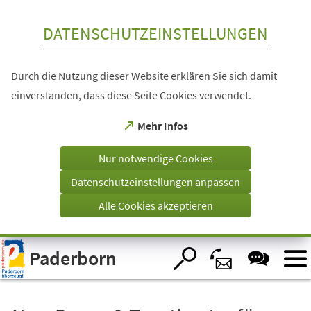
Inhalt anspringen
DATENSCHUTZEINSTELLUNGEN
Durch die Nutzung dieser Website erklären Sie sich damit
einverstanden, dass diese Seite Cookies verwendet.
(Öffnet
Mehr Infos
in
einem
Nur notwendige Cookies
neuen
Tab)
Datenschutzeinstellungen anpassen
Alle Cookies akzeptieren
Visuelle
Paderborn
Assistenzsoftware
öffnen.