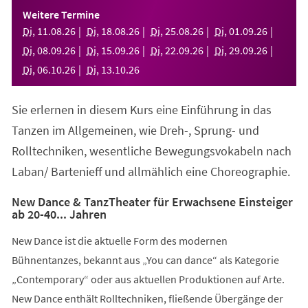
einem
Weitere Termine
neuen
Di
,
11
.
08
.
26
Di
,
18
.
08
.
26
Di
,
25
.
08
.
26
Di
,
01
.
09
.
26
Tab)
Di
,
08
.
09
.
26
Di
,
15
.
09
.
26
Di
,
22
.
09
.
26
Di
,
29
.
09
.
26
Di
,
06
.
10
.
26
Di
,
13
.
10
.
26
Sie erlernen in diesem Kurs eine Einführung in das
Tanzen im Allgemeinen, wie Dreh-, Sprung- und
Rolltechniken, wesentliche Bewegungsvokabeln nach
Laban/ Bartenieff und allmählich eine Choreographie.
New Dance & TanzTheater für Erwachsene Einsteiger
ab 20-40... Jahren
New Dance ist die aktuelle Form des modernen
Bühnentanzes, bekannt aus „You can dance“ als Kategorie
„Contemporary“ oder aus aktuellen Produktionen auf Arte.
New Dance enthält Rolltechniken, fließende Übergänge der