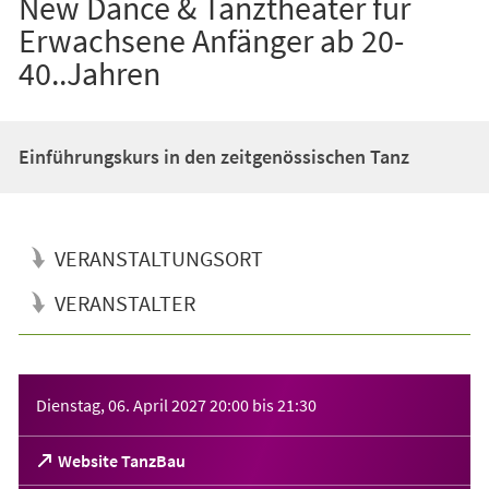
New Dance & Tanztheater für
Erwachsene Anfänger ab 20-
40..Jahren
Einführungskurs in den zeitgenössischen Tanz
VERANSTALTUNGSORT
VERANSTALTER
Veranstaltungsinformationen
Dienstag, 06. April 2027
20:00
bis
21:30
(Öffnet
Website TanzBau
in