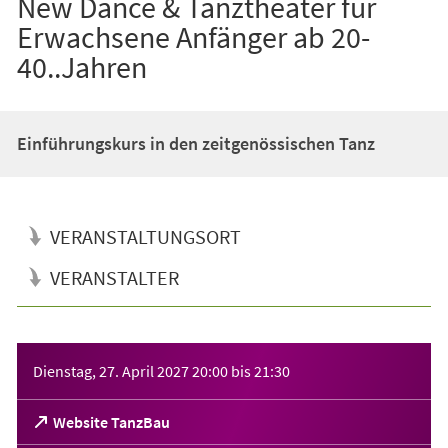
New Dance & Tanztheater für
Erwachsene Anfänger ab 20-
40..Jahren
Einführungskurs in den zeitgenössischen Tanz
VERANSTALTUNGSORT
VERANSTALTER
Veranstaltungsinformationen
Dienstag, 27. April 2027
20:00
bis
21:30
(Öffnet
Website TanzBau
in