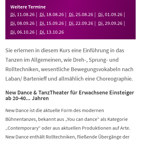
einem
Weitere Termine
neuen
Di
,
11
.
08
.
26
Di
,
18
.
08
.
26
Di
,
25
.
08
.
26
Di
,
01
.
09
.
26
Tab)
Di
,
08
.
09
.
26
Di
,
15
.
09
.
26
Di
,
22
.
09
.
26
Di
,
29
.
09
.
26
Di
,
06
.
10
.
26
Di
,
13
.
10
.
26
Sie erlernen in diesem Kurs eine Einführung in das
Tanzen im Allgemeinen, wie Dreh-, Sprung- und
Rolltechniken, wesentliche Bewegungsvokabeln nach
Laban/ Bartenieff und allmählich eine Choreographie.
New Dance & TanzTheater für Erwachsene Einsteiger
ab 20-40... Jahren
New Dance ist die aktuelle Form des modernen
Bühnentanzes, bekannt aus „You can dance“ als Kategorie
„Contemporary“ oder aus aktuellen Produktionen auf Arte.
New Dance enthält Rolltechniken, fließende Übergänge der