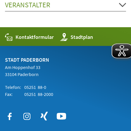
VERANSTALTER
Kontaktformular
(Öffnet
Stadtplan
in
einem
neuen
Tab)
STADT PADERBORN
Am Hoppenhof 33
33104 Paderborn
Telefon:
05251 88-0
Fax:
05251 88-2000