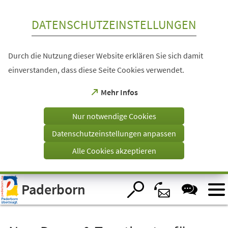
Inhalt anspringen
DATENSCHUTZEINSTELLUNGEN
Durch die Nutzung dieser Website erklären Sie sich damit
einverstanden, dass diese Seite Cookies verwendet.
(Öffnet
Mehr Infos
in
einem
Nur notwendige Cookies
neuen
Tab)
Datenschutzeinstellungen anpassen
Alle Cookies akzeptieren
Visuelle
Paderborn
Assistenzsoftware
öffnen.