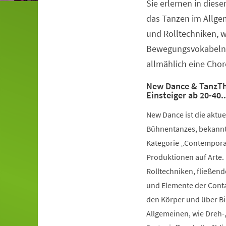
Sie erlernen in dies
Veranstaltungsinformationen
das Tanzen im Allge
und Rolltechniken, 
Bewegungsvokabeln 
allmählich eine Chor
New Dance & TanzTh
Einsteiger ab 20-40.
New Dance ist die aktu
Bühnentanzes, bekannt 
Kategorie „Contemporar
Produktionen auf Arte.
Rolltechniken, fließe
und Elemente der Conta
den Körper und über Bil
Allgemeinen, wie Dreh-