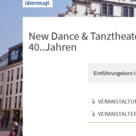
+
1
New Dance & Tanztheate
40..Jahren
Einführungskurs i
VERANSTALTU
VERANSTALTE