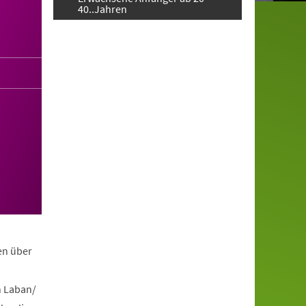
40..Jahren
en über
h Laban/