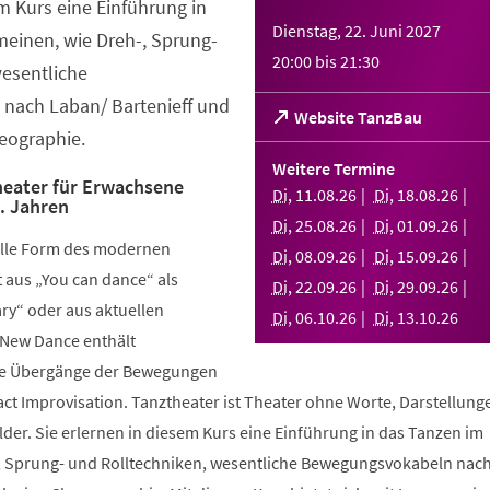
em Kurs eine Einführung in
Dienstag, 22. Juni 2027
meinen, wie Dreh-, Sprung-
20:00
bis
21:30
wesentliche
nach Laban/ Bartenieff und
(Öffnet
Website TanzBau
eographie.
in
einem
Weitere Termine
neuen
eater für Erwachsene
Di
,
11
.
08
.
26
Di
,
18
.
08
.
26
.. Jahren
Tab)
Di
,
25
.
08
.
26
Di
,
01
.
09
.
26
elle Form des modernen
Di
,
08
.
09
.
26
Di
,
15
.
09
.
26
aus „You can dance“ als
Di
,
22
.
09
.
26
Di
,
29
.
09
.
26
y“ oder aus aktuellen
Di
,
06
.
10
.
26
Di
,
13
.
10
.
26
 New Dance enthält
nde Übergänge der Bewegungen
ct Improvisation. Tanztheater ist Theater ohne Worte, Darstellung
der. Sie erlernen in diesem Kurs eine Einführung in das Tanzen im
, Sprung- und Rolltechniken, wesentliche Bewegungsvokabeln nac