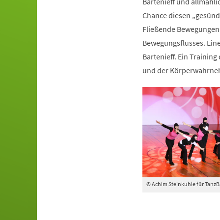
Bartenieff und allmähli
Chance diesen „gesünde
Fließende Bewegungen 
Bewegungsflusses. Ein
Bartenieff. Ein Trainin
und der Körperwahrn
© Achim Steinkuhle für Tanz