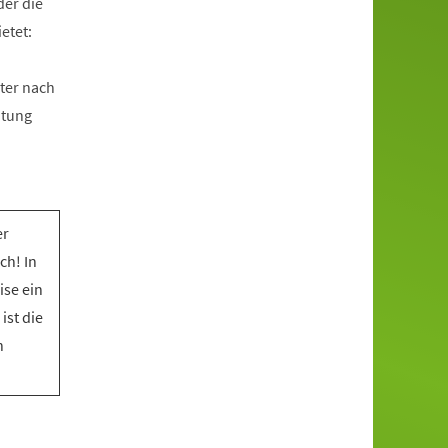
der die
etet:
ter nach
htung
er
ch! In
ise ein
ist die
n