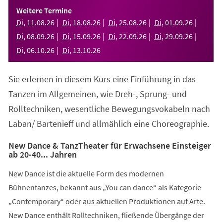
einem
Weitere Termine
neuen
Di
,
11
.
08
.
26
Di
,
18
.
08
.
26
Di
,
25
.
08
.
26
Di
,
01
.
09
.
26
Tab)
Di
,
08
.
09
.
26
Di
,
15
.
09
.
26
Di
,
22
.
09
.
26
Di
,
29
.
09
.
26
Di
,
06
.
10
.
26
Di
,
13
.
10
.
26
Sie erlernen in diesem Kurs eine Einführung in das
Tanzen im Allgemeinen, wie Dreh-, Sprung- und
Rolltechniken, wesentliche Bewegungsvokabeln nach
Laban/ Bartenieff und allmählich eine Choreographie.
New Dance & TanzTheater für Erwachsene Einsteiger
ab 20-40... Jahren
New Dance ist die aktuelle Form des modernen
Bühnentanzes, bekannt aus „You can dance“ als Kategorie
„Contemporary“ oder aus aktuellen Produktionen auf Arte.
New Dance enthält Rolltechniken, fließende Übergänge der