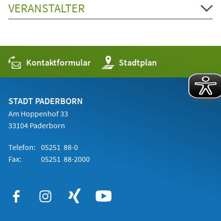
VERANSTALTER
Kontaktformular
(Öffnet
Stadtplan
in
einem
neuen
Tab)
STADT PADERBORN
Am Hoppenhof 33
33104 Paderborn
Telefon:
05251 88-0
Fax:
05251 88-2000