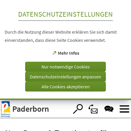
Inhalt anspringen
DATENSCHUTZEINSTELLUNGEN
Durch die Nutzung dieser Website erklären Sie sich damit
einverstanden, dass diese Seite Cookies verwendet.
(Öffnet
Mehr Infos
in
einem
Nur notwendige Cookies
neuen
Tab)
Datenschutzeinstellungen anpassen
Alle Cookies akzeptieren
Visuelle
Paderborn
Assistenzsoftware
öffnen.