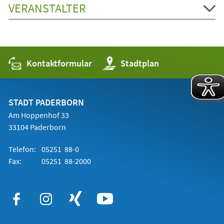
VERANSTALTER
Kontaktformular
(Öffnet
Stadtplan
in
einem
neuen
Tab)
STADT PADERBORN
Am Hoppenhof 33
33104 Paderborn
Telefon:
05251 88-0
Fax:
05251 88-2000