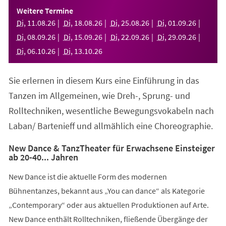
einem
Weitere Termine
neuen
Di
,
11
.
08
.
26
Di
,
18
.
08
.
26
Di
,
25
.
08
.
26
Di
,
01
.
09
.
26
Tab)
Di
,
08
.
09
.
26
Di
,
15
.
09
.
26
Di
,
22
.
09
.
26
Di
,
29
.
09
.
26
Di
,
06
.
10
.
26
Di
,
13
.
10
.
26
Sie erlernen in diesem Kurs eine Einführung in das
Tanzen im Allgemeinen, wie Dreh-, Sprung- und
Rolltechniken, wesentliche Bewegungsvokabeln nach
Laban/ Bartenieff und allmählich eine Choreographie.
New Dance & TanzTheater für Erwachsene Einsteiger
ab 20-40... Jahren
New Dance ist die aktuelle Form des modernen
Bühnentanzes, bekannt aus „You can dance“ als Kategorie
„Contemporary“ oder aus aktuellen Produktionen auf Arte.
New Dance enthält Rolltechniken, fließende Übergänge der