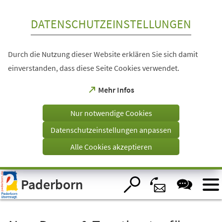
Inhalt anspringen
DATENSCHUTZEINSTELLUNGEN
Durch die Nutzung dieser Website erklären Sie sich damit
einverstanden, dass diese Seite Cookies verwendet.
(Öffnet
Mehr Infos
in
einem
Nur notwendige Cookies
neuen
Tab)
Datenschutzeinstellungen anpassen
Alle Cookies akzeptieren
Visuelle
Paderborn
Assistenzsoftware
öffnen.