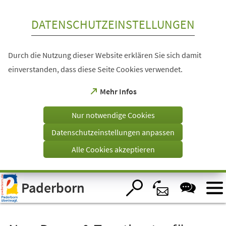
Inhalt anspringen
DATENSCHUTZEINSTELLUNGEN
Durch die Nutzung dieser Website erklären Sie sich damit
einverstanden, dass diese Seite Cookies verwendet.
(Öffnet
Mehr Infos
in
einem
Nur notwendige Cookies
neuen
Tab)
Datenschutzeinstellungen anpassen
Alle Cookies akzeptieren
Visuelle
Paderborn
Assistenzsoftware
öffnen.