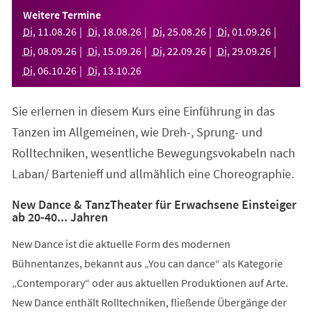
einem
Weitere Termine
neuen
Di
,
11
.
08
.
26
Di
,
18
.
08
.
26
Di
,
25
.
08
.
26
Di
,
01
.
09
.
26
Tab)
Di
,
08
.
09
.
26
Di
,
15
.
09
.
26
Di
,
22
.
09
.
26
Di
,
29
.
09
.
26
Di
,
06
.
10
.
26
Di
,
13
.
10
.
26
Sie erlernen in diesem Kurs eine Einführung in das
Tanzen im Allgemeinen, wie Dreh-, Sprung- und
Rolltechniken, wesentliche Bewegungsvokabeln nach
Laban/ Bartenieff und allmählich eine Choreographie.
New Dance & TanzTheater für Erwachsene Einsteiger
ab 20-40... Jahren
New Dance ist die aktuelle Form des modernen
Bühnentanzes, bekannt aus „You can dance“ als Kategorie
„Contemporary“ oder aus aktuellen Produktionen auf Arte.
New Dance enthält Rolltechniken, fließende Übergänge der