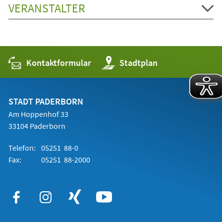
VERANSTALTER
Kontaktformular
(Öffnet
Stadtplan
in
einem
neuen
Tab)
STADT PADERBORN
Am Hoppenhof 33
33104 Paderborn
Telefon:
05251 88-0
Fax:
05251 88-2000