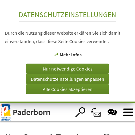
Inhalt anspringen
DATENSCHUTZEINSTELLUNGEN
Durch die Nutzung dieser Website erklären Sie sich damit
einverstanden, dass diese Seite Cookies verwendet.
(Öffnet
Mehr Infos
in
einem
Nur notwendige Cookies
neuen
Tab)
Datenschutzeinstellungen anpassen
Alle Cookies akzeptieren
Visuelle
Paderborn
Assistenzsoftware
öffnen.