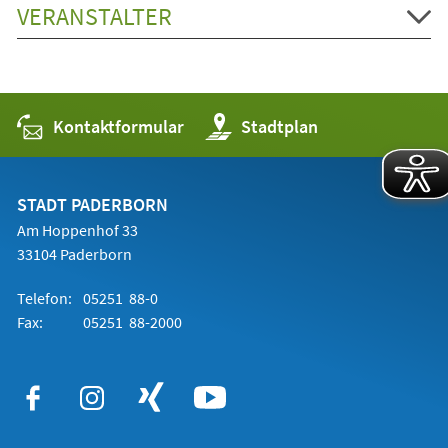
VERANSTALTER
Kontaktformular
(Öffnet
Stadtplan
in
einem
neuen
Tab)
STADT PADERBORN
Am Hoppenhof 33
33104 Paderborn
Telefon:
05251 88-0
Fax:
05251 88-2000