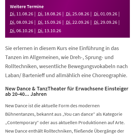
einem
Weitere Termine
neuen
Di
,
11
.
08
.
26
Di
,
18
.
08
.
26
Di
,
25
.
08
.
26
Di
,
01
.
09
.
26
Tab)
Di
,
08
.
09
.
26
Di
,
15
.
09
.
26
Di
,
22
.
09
.
26
Di
,
29
.
09
.
26
Di
,
06
.
10
.
26
Di
,
13
.
10
.
26
Sie erlernen in diesem Kurs eine Einführung in das
Tanzen im Allgemeinen, wie Dreh-, Sprung- und
Rolltechniken, wesentliche Bewegungsvokabeln nach
Laban/ Bartenieff und allmählich eine Choreographie.
New Dance & TanzTheater für Erwachsene Einsteiger
ab 20-40... Jahren
New Dance ist die aktuelle Form des modernen
Bühnentanzes, bekannt aus „You can dance“ als Kategorie
„Contemporary“ oder aus aktuellen Produktionen auf Arte.
New Dance enthält Rolltechniken, fließende Übergänge der