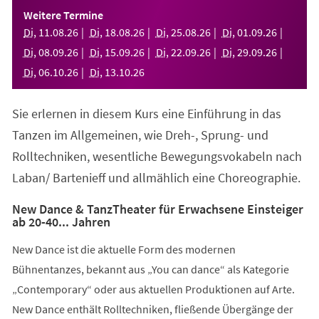
einem
Weitere Termine
neuen
Di
,
11
.
08
.
26
Di
,
18
.
08
.
26
Di
,
25
.
08
.
26
Di
,
01
.
09
.
26
Tab)
Di
,
08
.
09
.
26
Di
,
15
.
09
.
26
Di
,
22
.
09
.
26
Di
,
29
.
09
.
26
Di
,
06
.
10
.
26
Di
,
13
.
10
.
26
Sie erlernen in diesem Kurs eine Einführung in das
Tanzen im Allgemeinen, wie Dreh-, Sprung- und
Rolltechniken, wesentliche Bewegungsvokabeln nach
Laban/ Bartenieff und allmählich eine Choreographie.
New Dance & TanzTheater für Erwachsene Einsteiger
ab 20-40... Jahren
New Dance ist die aktuelle Form des modernen
Bühnentanzes, bekannt aus „You can dance“ als Kategorie
„Contemporary“ oder aus aktuellen Produktionen auf Arte.
New Dance enthält Rolltechniken, fließende Übergänge der