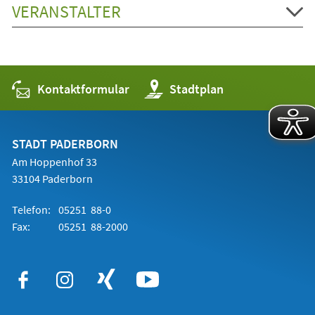
VERANSTALTER
Kontaktformular
(Öffnet
Stadtplan
in
einem
neuen
Tab)
STADT PADERBORN
Am Hoppenhof 33
33104 Paderborn
Telefon:
05251 88-0
Fax:
05251 88-2000