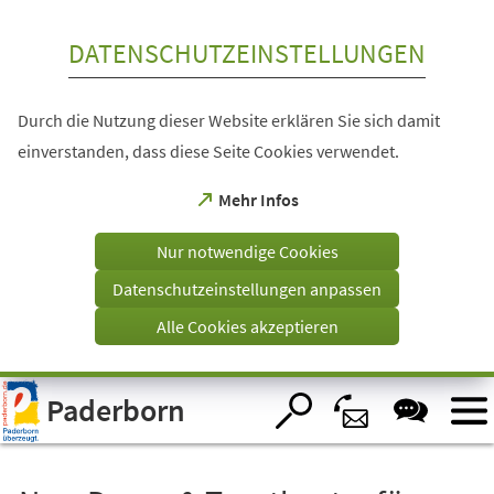
Inhalt anspringen
DATENSCHUTZEINSTELLUNGEN
Durch die Nutzung dieser Website erklären Sie sich damit
einverstanden, dass diese Seite Cookies verwendet.
(Öffnet
Mehr Infos
in
einem
Nur notwendige Cookies
neuen
Tab)
Datenschutzeinstellungen anpassen
Alle Cookies akzeptieren
Visuelle
Paderborn
Assistenzsoftware
öffnen.