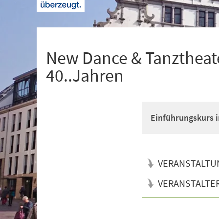
+
1
New Dance & Tanztheate
40..Jahren
Einführungskurs i
VERANSTALTU
VERANSTALTE