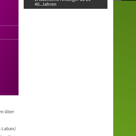
40..Jahren
en über
h Laban/