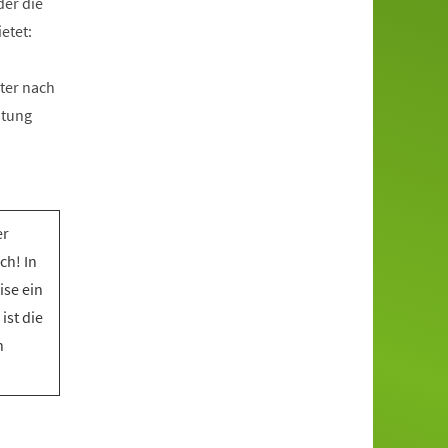
der die
etet:
ter nach
htung
er
ch! In
ise ein
ist die
n