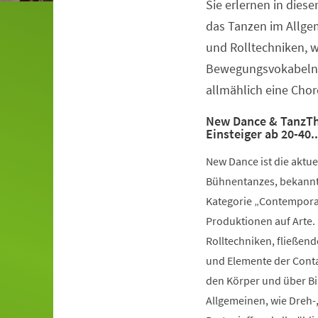
Sie erlernen in dies
Veranstaltungsinformationen
das Tanzen im Allge
und Rolltechniken, 
Bewegungsvokabeln 
allmählich eine Chor
New Dance & TanzTh
Einsteiger ab 20-40.
New Dance ist die aktu
Bühnentanzes, bekannt 
Kategorie „Contemporar
Produktionen auf Arte.
Rolltechniken, fließe
und Elemente der Conta
den Körper und über Bil
Allgemeinen, wie Dreh-