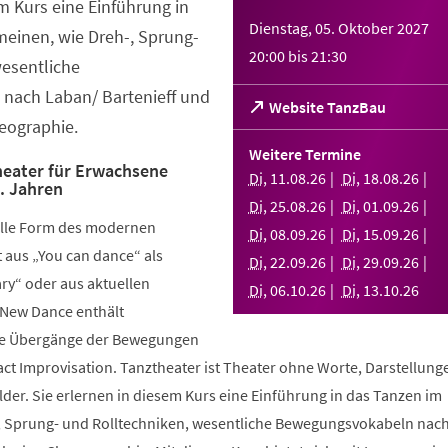
em Kurs eine Einführung in
Dienstag, 05. Oktober 2027
meinen, wie Dreh-, Sprung-
20:00
bis
21:30
wesentliche
nach Laban/ Bartenieff und
(Öffnet
Website TanzBau
eographie.
in
einem
Weitere Termine
neuen
eater für Erwachsene
Di
,
11
.
08
.
26
Di
,
18
.
08
.
26
.. Jahren
Tab)
Di
,
25
.
08
.
26
Di
,
01
.
09
.
26
elle Form des modernen
Di
,
08
.
09
.
26
Di
,
15
.
09
.
26
aus „You can dance“ als
Di
,
22
.
09
.
26
Di
,
29
.
09
.
26
y“ oder aus aktuellen
Di
,
06
.
10
.
26
Di
,
13
.
10
.
26
 New Dance enthält
nde Übergänge der Bewegungen
ct Improvisation. Tanztheater ist Theater ohne Worte, Darstellung
der. Sie erlernen in diesem Kurs eine Einführung in das Tanzen im
, Sprung- und Rolltechniken, wesentliche Bewegungsvokabeln nac