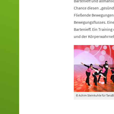
Bartenieff und allmähli
Chance diesen „gesünde
Fließende Bewegungen 
Bewegungsflusses. Ein
Bartenieff. Ein Trainin
und der Körperwahrn
© Achim Steinkuhle für Tanz