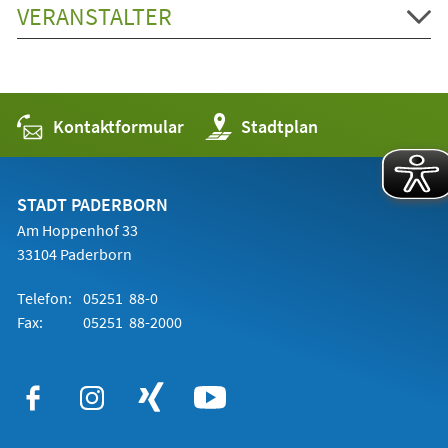
VERANSTALTER
Kontaktformular
(Öffnet
Stadtplan
in
einem
neuen
Tab)
STADT PADERBORN
Am Hoppenhof 33
33104 Paderborn
Telefon:
05251 88-0
Fax:
05251 88-2000