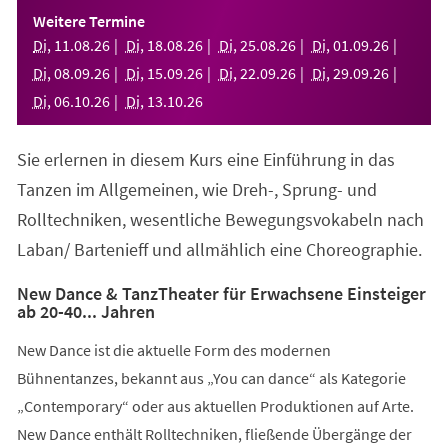
einem
Weitere Termine
neuen
Di
,
11
.
08
.
26
Di
,
18
.
08
.
26
Di
,
25
.
08
.
26
Di
,
01
.
09
.
26
Tab)
Di
,
08
.
09
.
26
Di
,
15
.
09
.
26
Di
,
22
.
09
.
26
Di
,
29
.
09
.
26
Di
,
06
.
10
.
26
Di
,
13
.
10
.
26
Sie erlernen in diesem Kurs eine Einführung in das
Tanzen im Allgemeinen, wie Dreh-, Sprung- und
Rolltechniken, wesentliche Bewegungsvokabeln nach
Laban/ Bartenieff und allmählich eine Choreographie.
New Dance & TanzTheater für Erwachsene Einsteiger
ab 20-40... Jahren
New Dance ist die aktuelle Form des modernen
Bühnentanzes, bekannt aus „You can dance“ als Kategorie
„Contemporary“ oder aus aktuellen Produktionen auf Arte.
New Dance enthält Rolltechniken, fließende Übergänge der