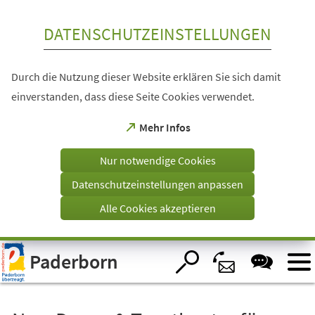
Inhalt anspringen
DATENSCHUTZEINSTELLUNGEN
Durch die Nutzung dieser Website erklären Sie sich damit
einverstanden, dass diese Seite Cookies verwendet.
(Öffnet
Mehr Infos
in
einem
Nur notwendige Cookies
neuen
Tab)
Datenschutzeinstellungen anpassen
Alle Cookies akzeptieren
Visuelle
Paderborn
Assistenzsoftware
öffnen.