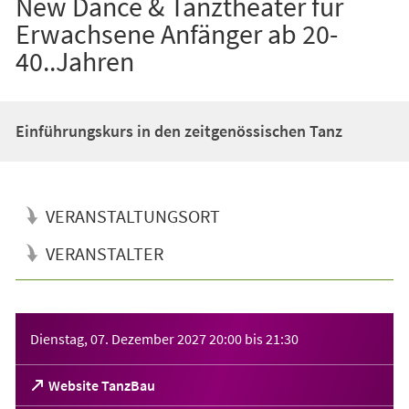
New Dance & Tanztheater für
Erwachsene Anfänger ab 20-
40..Jahren
Einführungskurs in den zeitgenössischen Tanz
VERANSTALTUNGSORT
VERANSTALTER
Veranstaltungsinformationen
Dienstag, 07. Dezember 2027
20:00
bis
21:30
(Öffnet
Website TanzBau
in