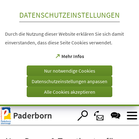
Inhalt anspringen
DATENSCHUTZEINSTELLUNGEN
Durch die Nutzung dieser Website erklären Sie sich damit
einverstanden, dass diese Seite Cookies verwendet.
(Öffnet
Mehr Infos
in
einem
Nur notwendige Cookies
neuen
Tab)
Datenschutzeinstellungen anpassen
Alle Cookies akzeptieren
Visuelle
Paderborn
Assistenzsoftware
öffnen.