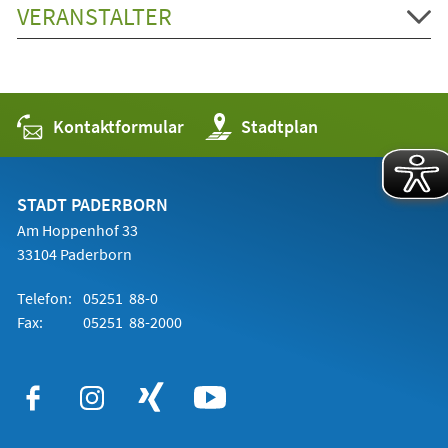
VERANSTALTER
Kontaktformular
(Öffnet
Stadtplan
in
einem
neuen
Tab)
STADT PADERBORN
Am Hoppenhof 33
33104 Paderborn
Telefon:
05251 88-0
Fax:
05251 88-2000