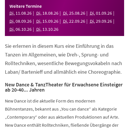
einem
Weitere Termine
neuen
Di
,
11
.
08
.
26
Di
,
18
.
08
.
26
Di
,
25
.
08
.
26
Di
,
01
.
09
.
26
Tab)
Di
,
08
.
09
.
26
Di
,
15
.
09
.
26
Di
,
22
.
09
.
26
Di
,
29
.
09
.
26
Di
,
06
.
10
.
26
Di
,
13
.
10
.
26
Sie erlernen in diesem Kurs eine Einführung in das
Tanzen im Allgemeinen, wie Dreh-, Sprung- und
Rolltechniken, wesentliche Bewegungsvokabeln nach
Laban/ Bartenieff und allmählich eine Choreographie.
New Dance & TanzTheater für Erwachsene Einsteiger
ab 20-40... Jahren
New Dance ist die aktuelle Form des modernen
Bühnentanzes, bekannt aus „You can dance“ als Kategorie
„Contemporary“ oder aus aktuellen Produktionen auf Arte.
New Dance enthält Rolltechniken, fließende Übergänge der