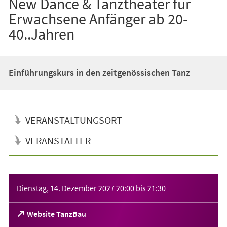
New Dance & Tanztheater für
Erwachsene Anfänger ab 20-
40..Jahren
Einführungskurs in den zeitgenössischen Tanz
VERANSTALTUNGSORT
VERANSTALTER
Veranstaltungsinformationen
Dienstag, 14. Dezember 2027
20:00
bis
21:30
(Öffnet
Website TanzBau
in