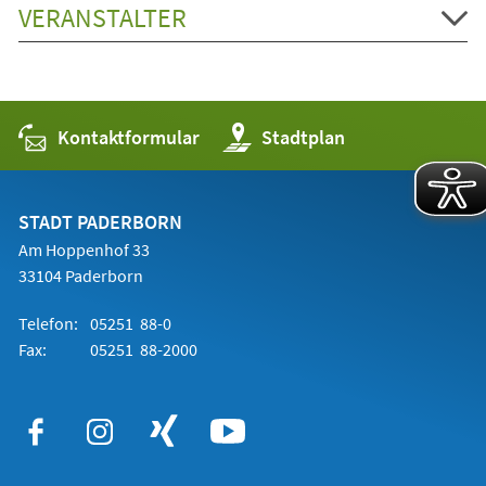
VERANSTALTER
Kontaktformular
(Öffnet
Stadtplan
in
einem
neuen
Tab)
STADT PADERBORN
Am Hoppenhof 33
33104 Paderborn
Telefon:
05251 88-0
Fax:
05251 88-2000