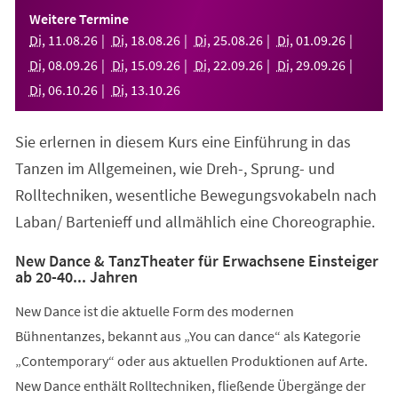
einem
Weitere Termine
neuen
Di
,
11
.
08
.
26
Di
,
18
.
08
.
26
Di
,
25
.
08
.
26
Di
,
01
.
09
.
26
Tab)
Di
,
08
.
09
.
26
Di
,
15
.
09
.
26
Di
,
22
.
09
.
26
Di
,
29
.
09
.
26
Di
,
06
.
10
.
26
Di
,
13
.
10
.
26
Sie erlernen in diesem Kurs eine Einführung in das
Tanzen im Allgemeinen, wie Dreh-, Sprung- und
Rolltechniken, wesentliche Bewegungsvokabeln nach
Laban/ Bartenieff und allmählich eine Choreographie.
New Dance & TanzTheater für Erwachsene Einsteiger
ab 20-40... Jahren
New Dance ist die aktuelle Form des modernen
Bühnentanzes, bekannt aus „You can dance“ als Kategorie
„Contemporary“ oder aus aktuellen Produktionen auf Arte.
New Dance enthält Rolltechniken, fließende Übergänge der