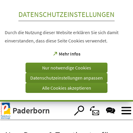
Inhalt anspringen
DATENSCHUTZEINSTELLUNGEN
Durch die Nutzung dieser Website erklären Sie sich damit
einverstanden, dass diese Seite Cookies verwendet.
(Öffnet
Mehr Infos
in
einem
Nur notwendige Cookies
neuen
Tab)
Datenschutzeinstellungen anpassen
Alle Cookies akzeptieren
Visuelle
Paderborn
Assistenzsoftware
öffnen.