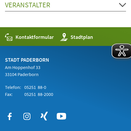
VERANSTALTER
Kontaktformular
(Öffnet
Stadtplan
in
einem
neuen
Tab)
STADT PADERBORN
Am Hoppenhof 33
33104 Paderborn
Telefon:
05251 88-0
Fax:
05251 88-2000