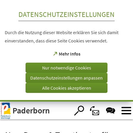
Inhalt anspringen
DATENSCHUTZEINSTELLUNGEN
Durch die Nutzung dieser Website erklären Sie sich damit
einverstanden, dass diese Seite Cookies verwendet.
(Öffnet
Mehr Infos
in
einem
Nur notwendige Cookies
neuen
Tab)
Datenschutzeinstellungen anpassen
Alle Cookies akzeptieren
Visuelle
Paderborn
Assistenzsoftware
öffnen.