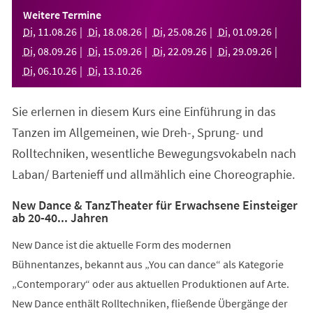
einem
Weitere Termine
neuen
Di
,
11
.
08
.
26
Di
,
18
.
08
.
26
Di
,
25
.
08
.
26
Di
,
01
.
09
.
26
Tab)
Di
,
08
.
09
.
26
Di
,
15
.
09
.
26
Di
,
22
.
09
.
26
Di
,
29
.
09
.
26
Di
,
06
.
10
.
26
Di
,
13
.
10
.
26
Sie erlernen in diesem Kurs eine Einführung in das
Tanzen im Allgemeinen, wie Dreh-, Sprung- und
Rolltechniken, wesentliche Bewegungsvokabeln nach
Laban/ Bartenieff und allmählich eine Choreographie.
New Dance & TanzTheater für Erwachsene Einsteiger
ab 20-40... Jahren
New Dance ist die aktuelle Form des modernen
Bühnentanzes, bekannt aus „You can dance“ als Kategorie
„Contemporary“ oder aus aktuellen Produktionen auf Arte.
New Dance enthält Rolltechniken, fließende Übergänge der