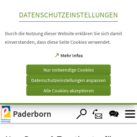
Inhalt anspringen
DATENSCHUTZEINSTELLUNGEN
Durch die Nutzung dieser Website erklären Sie sich damit
einverstanden, dass diese Seite Cookies verwendet.
(Öffnet
Mehr Infos
in
einem
Nur notwendige Cookies
neuen
Tab)
Datenschutzeinstellungen anpassen
Alle Cookies akzeptieren
Visuelle
Paderborn
Assistenzsoftware
öffnen.