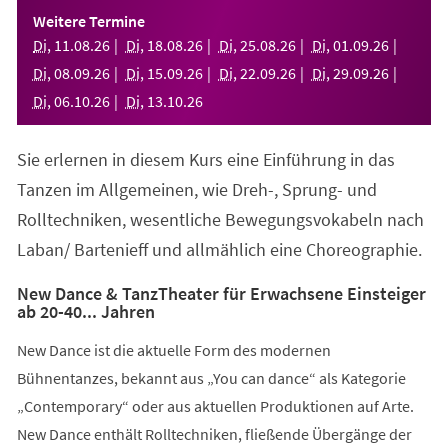
einem
Weitere Termine
neuen
Di
,
11
.
08
.
26
Di
,
18
.
08
.
26
Di
,
25
.
08
.
26
Di
,
01
.
09
.
26
Tab)
Di
,
08
.
09
.
26
Di
,
15
.
09
.
26
Di
,
22
.
09
.
26
Di
,
29
.
09
.
26
Di
,
06
.
10
.
26
Di
,
13
.
10
.
26
Sie erlernen in diesem Kurs eine Einführung in das
Tanzen im Allgemeinen, wie Dreh-, Sprung- und
Rolltechniken, wesentliche Bewegungsvokabeln nach
Laban/ Bartenieff und allmählich eine Choreographie.
New Dance & TanzTheater für Erwachsene Einsteiger
ab 20-40... Jahren
New Dance ist die aktuelle Form des modernen
Bühnentanzes, bekannt aus „You can dance“ als Kategorie
„Contemporary“ oder aus aktuellen Produktionen auf Arte.
New Dance enthält Rolltechniken, fließende Übergänge der