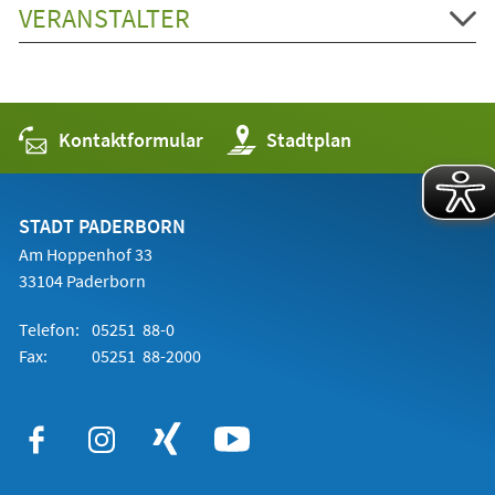
VERANSTALTER
Kontaktformular
(Öffnet
Stadtplan
in
einem
neuen
Tab)
STADT PADERBORN
Am Hoppenhof 33
33104 Paderborn
Telefon:
05251 88-0
Fax:
05251 88-2000