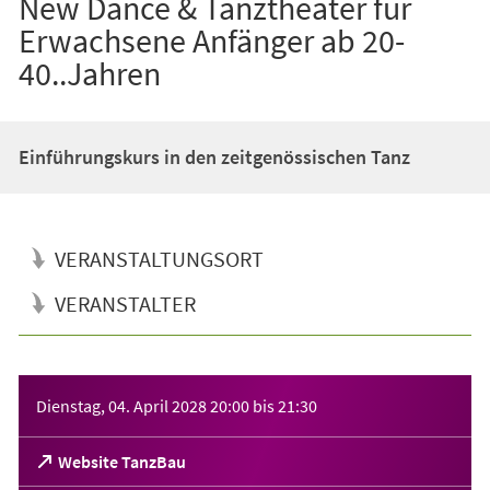
New Dance & Tanztheater für
Erwachsene Anfänger ab 20-
40..Jahren
Einführungskurs in den zeitgenössischen Tanz
VERANSTALTUNGSORT
VERANSTALTER
Veranstaltungsinformationen
Dienstag, 04. April 2028
20:00
bis
21:30
(Öffnet
Website TanzBau
in