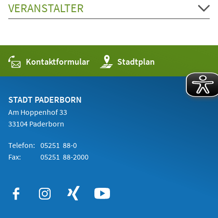
VERANSTALTER
Kontaktformular
(Öffnet
Stadtplan
in
einem
neuen
Tab)
STADT PADERBORN
Am Hoppenhof 33
33104 Paderborn
Telefon:
05251 88-0
Fax:
05251 88-2000