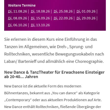
einem
Weitere Termine
neuen
Di
,
11
.
08
.
26
Di
,
18
.
08
.
26
Di
,
25
.
08
.
26
Di
,
01
.
09
.
26
Tab)
Di
,
08
.
09
.
26
Di
,
15
.
09
.
26
Di
,
22
.
09
.
26
Di
,
29
.
09
.
26
Di
,
06
.
10
.
26
Di
,
13
.
10
.
26
Sie erlernen in diesem Kurs eine Einführung in das
Tanzen im Allgemeinen, wie Dreh-, Sprung- und
Rolltechniken, wesentliche Bewegungsvokabeln nach
Laban/ Bartenieff und allmählich eine Choreographie.
New Dance & TanzTheater für Erwachsene Einsteiger
ab 20-40... Jahren
New Dance ist die aktuelle Form des modernen
Bühnentanzes, bekannt aus „You can dance“ als Kategorie
„Contemporary“ oder aus aktuellen Produktionen auf Arte.
New Dance enthält Rolltechniken, fließende Übergänge der