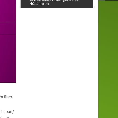
40..Jahren
en über
h Laban/