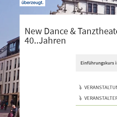
+
1
New Dance & Tanztheate
40..Jahren
Einführungskurs i
VERANSTALTU
VERANSTALTE