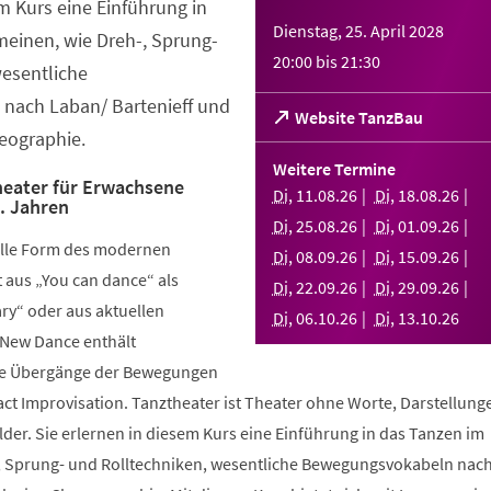
em Kurs eine Einführung in
Dienstag, 25. April 2028
meinen, wie Dreh-, Sprung-
20:00
bis
21:30
wesentliche
nach Laban/ Bartenieff und
(Öffnet
Website TanzBau
eographie.
in
einem
Weitere Termine
neuen
eater für Erwachsene
Di
,
11
.
08
.
26
Di
,
18
.
08
.
26
.. Jahren
Tab)
Di
,
25
.
08
.
26
Di
,
01
.
09
.
26
elle Form des modernen
Di
,
08
.
09
.
26
Di
,
15
.
09
.
26
aus „You can dance“ als
Di
,
22
.
09
.
26
Di
,
29
.
09
.
26
y“ oder aus aktuellen
Di
,
06
.
10
.
26
Di
,
13
.
10
.
26
 New Dance enthält
nde Übergänge der Bewegungen
ct Improvisation. Tanztheater ist Theater ohne Worte, Darstellung
der. Sie erlernen in diesem Kurs eine Einführung in das Tanzen im
, Sprung- und Rolltechniken, wesentliche Bewegungsvokabeln nac