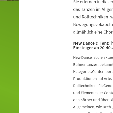
Sie erlernen in dies
Veranstaltungsinformationen
das Tanzen im Allge
und Rolltechniken, 
Bewegungsvokabeln 
allmählich eine Chor
New Dance & TanzTh
Einsteiger ab 20-40.
New Dance ist die aktu
Bühnentanzes, bekannt 
Kategorie „Contemporar
Produktionen auf Arte.
Rolltechniken, fließe
und Elemente der Conta
den Körper und über Bil
Allgemeinen, wie Dreh-