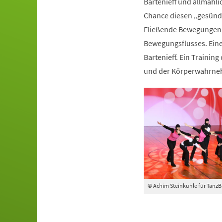
Bartenieff und allmähli
Chance diesen „gesünde
Fließende Bewegungen 
Bewegungsflusses. Ein
Bartenieff. Ein Trainin
und der Körperwahrn
© Achim Steinkuhle für Tanz