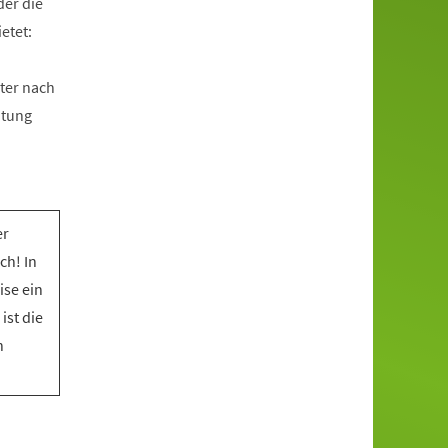
der die
etet:
ter nach
htung
er
ch! In
ise ein
ist die
n