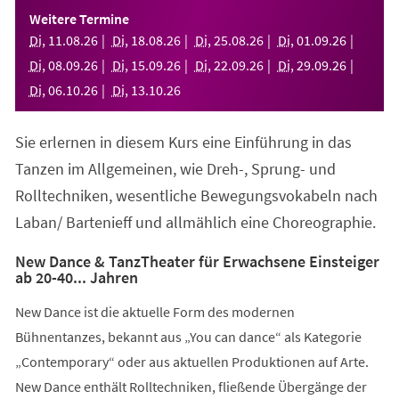
einem
Weitere Termine
neuen
Di
,
11
.
08
.
26
Di
,
18
.
08
.
26
Di
,
25
.
08
.
26
Di
,
01
.
09
.
26
Tab)
Di
,
08
.
09
.
26
Di
,
15
.
09
.
26
Di
,
22
.
09
.
26
Di
,
29
.
09
.
26
Di
,
06
.
10
.
26
Di
,
13
.
10
.
26
Sie erlernen in diesem Kurs eine Einführung in das
Tanzen im Allgemeinen, wie Dreh-, Sprung- und
Rolltechniken, wesentliche Bewegungsvokabeln nach
Laban/ Bartenieff und allmählich eine Choreographie.
New Dance & TanzTheater für Erwachsene Einsteiger
ab 20-40... Jahren
New Dance ist die aktuelle Form des modernen
Bühnentanzes, bekannt aus „You can dance“ als Kategorie
„Contemporary“ oder aus aktuellen Produktionen auf Arte.
New Dance enthält Rolltechniken, fließende Übergänge der