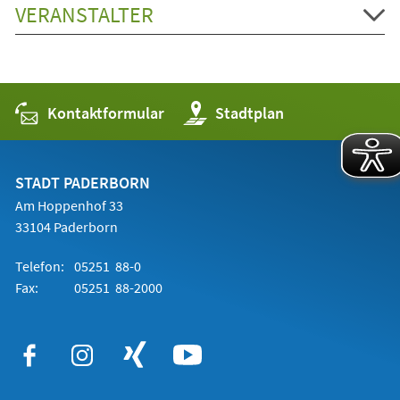
VERANSTALTER
Kontaktformular
(Öffnet
Stadtplan
in
einem
neuen
Tab)
STADT PADERBORN
Am Hoppenhof 33
33104 Paderborn
Telefon:
05251 88-0
Fax:
05251 88-2000