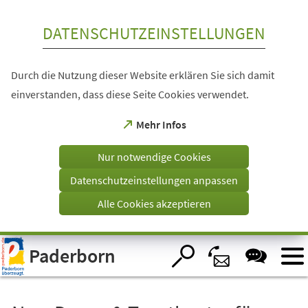
Inhalt anspringen
DATENSCHUTZEINSTELLUNGEN
Durch die Nutzung dieser Website erklären Sie sich damit
einverstanden, dass diese Seite Cookies verwendet.
(Öffnet
Mehr Infos
in
einem
Nur notwendige Cookies
neuen
Tab)
Datenschutzeinstellungen anpassen
Alle Cookies akzeptieren
Visuelle
Paderborn
Assistenzsoftware
öffnen.