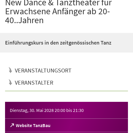
New Dance & Tanztheater für
Erwachsene Anfänger ab 20-
40..Jahren
Einführungskurs in den zeitgenössischen Tanz
VERANSTALTUNGSORT
VERANSTALTER
Veranstaltungsinformationen
Dienstag, 30. Mai 2028
20:00
bis
21:30
(Öffnet
Website TanzBau
in