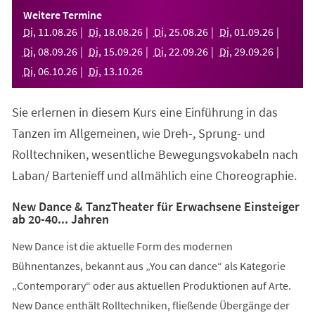
einem
Weitere Termine
neuen
Di
,
11
.
08
.
26
Di
,
18
.
08
.
26
Di
,
25
.
08
.
26
Di
,
01
.
09
.
26
Tab)
Di
,
08
.
09
.
26
Di
,
15
.
09
.
26
Di
,
22
.
09
.
26
Di
,
29
.
09
.
26
Di
,
06
.
10
.
26
Di
,
13
.
10
.
26
Sie erlernen in diesem Kurs eine Einführung in das
Tanzen im Allgemeinen, wie Dreh-, Sprung- und
Rolltechniken, wesentliche Bewegungsvokabeln nach
Laban/ Bartenieff und allmählich eine Choreographie.
New Dance & TanzTheater für Erwachsene Einsteiger
ab 20-40... Jahren
New Dance ist die aktuelle Form des modernen
Bühnentanzes, bekannt aus „You can dance“ als Kategorie
„Contemporary“ oder aus aktuellen Produktionen auf Arte.
New Dance enthält Rolltechniken, fließende Übergänge der