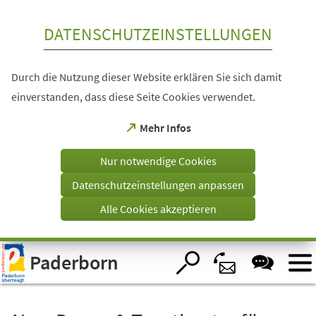
Inhalt anspringen
DATENSCHUTZEINSTELLUNGEN
Durch die Nutzung dieser Website erklären Sie sich damit
einverstanden, dass diese Seite Cookies verwendet.
(Öffnet
Mehr Infos
in
einem
Nur notwendige Cookies
neuen
Tab)
Datenschutzeinstellungen anpassen
Alle Cookies akzeptieren
Visuelle
Paderborn
Assistenzsoftware
öffnen.