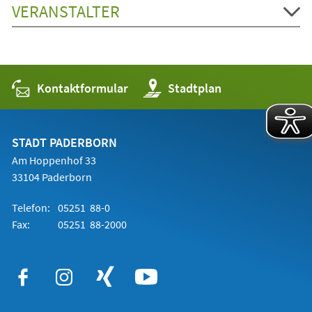
VERANSTALTER
Kontaktformular
(Öffnet
Stadtplan
in
einem
neuen
Tab)
STADT PADERBORN
Am Hoppenhof 33
33104 Paderborn
Telefon:
05251 88-0
Fax:
05251 88-2000