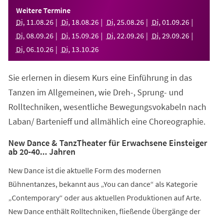
einem
Weitere Termine
neuen
Di
,
11
.
08
.
26
Di
,
18
.
08
.
26
Di
,
25
.
08
.
26
Di
,
01
.
09
.
26
Tab)
Di
,
08
.
09
.
26
Di
,
15
.
09
.
26
Di
,
22
.
09
.
26
Di
,
29
.
09
.
26
Di
,
06
.
10
.
26
Di
,
13
.
10
.
26
Sie erlernen in diesem Kurs eine Einführung in das
Tanzen im Allgemeinen, wie Dreh-, Sprung- und
Rolltechniken, wesentliche Bewegungsvokabeln nach
Laban/ Bartenieff und allmählich eine Choreographie.
New Dance & TanzTheater für Erwachsene Einsteiger
ab 20-40... Jahren
New Dance ist die aktuelle Form des modernen
Bühnentanzes, bekannt aus „You can dance“ als Kategorie
„Contemporary“ oder aus aktuellen Produktionen auf Arte.
New Dance enthält Rolltechniken, fließende Übergänge der