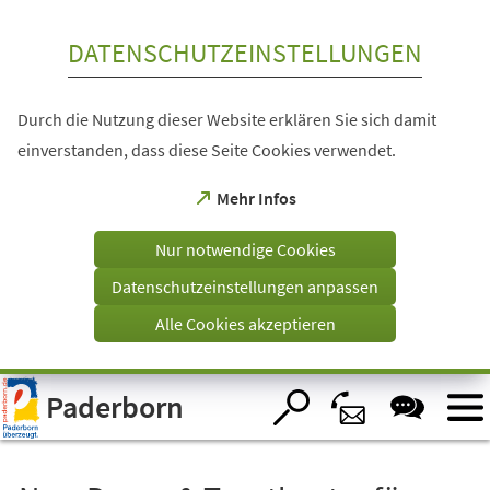
Inhalt anspringen
DATENSCHUTZEINSTELLUNGEN
Durch die Nutzung dieser Website erklären Sie sich damit
einverstanden, dass diese Seite Cookies verwendet.
(Öffnet
Mehr Infos
in
einem
Nur notwendige Cookies
neuen
Tab)
Datenschutzeinstellungen anpassen
Alle Cookies akzeptieren
Visuelle
Paderborn
Assistenzsoftware
öffnen.