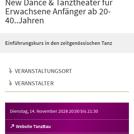
New Dance & Tanztheater für
Erwachsene Anfänger ab 20-
40..Jahren
Einführungskurs in den zeitgenössischen Tanz
VERANSTALTUNGSORT
VERANSTALTER
Veranstaltungsinformationen
Dienstag, 14. November 2028
20:00
bis
21:30
(Öffnet
Website TanzBau
in