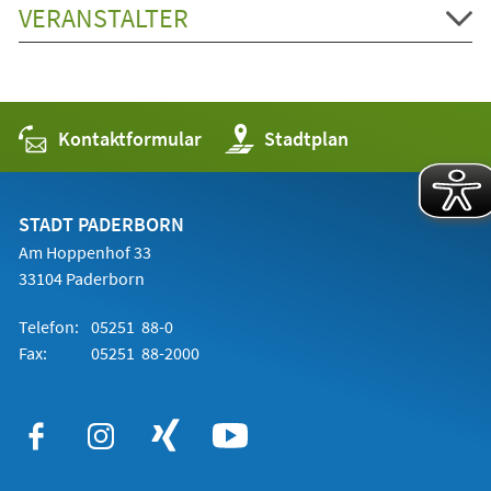
VERANSTALTER
Kontaktformular
(Öffnet
Stadtplan
in
einem
neuen
Tab)
STADT PADERBORN
Am Hoppenhof 33
33104 Paderborn
Telefon:
05251 88-0
Fax:
05251 88-2000