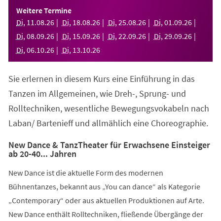
einem
Weitere Termine
neuen
Di
,
11
.
08
.
26
Di
,
18
.
08
.
26
Di
,
25
.
08
.
26
Di
,
01
.
09
.
26
Tab)
Di
,
08
.
09
.
26
Di
,
15
.
09
.
26
Di
,
22
.
09
.
26
Di
,
29
.
09
.
26
Di
,
06
.
10
.
26
Di
,
13
.
10
.
26
Sie erlernen in diesem Kurs eine Einführung in das
Tanzen im Allgemeinen, wie Dreh-, Sprung- und
Rolltechniken, wesentliche Bewegungsvokabeln nach
Laban/ Bartenieff und allmählich eine Choreographie.
New Dance & TanzTheater für Erwachsene Einsteiger
ab 20-40... Jahren
New Dance ist die aktuelle Form des modernen
Bühnentanzes, bekannt aus „You can dance“ als Kategorie
„Contemporary“ oder aus aktuellen Produktionen auf Arte.
New Dance enthält Rolltechniken, fließende Übergänge der