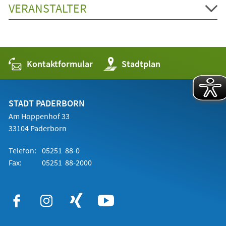
VERANSTALTER
Kontaktformular
(Öffnet
Stadtplan
in
einem
neuen
Tab)
STADT PADERBORN
Am Hoppenhof 33
33104 Paderborn
Telefon:
05251 88-0
Fax:
05251 88-2000