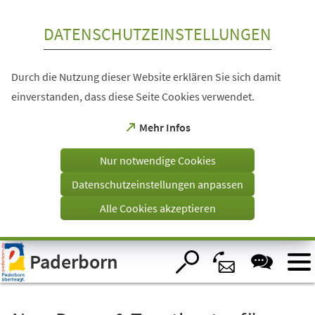
Inhalt anspringen
DATENSCHUTZEINSTELLUNGEN
Durch die Nutzung dieser Website erklären Sie sich damit
einverstanden, dass diese Seite Cookies verwendet.
(Öffnet
Mehr Infos
in
einem
Nur notwendige Cookies
neuen
Tab)
Datenschutzeinstellungen anpassen
Alle Cookies akzeptieren
Visuelle
Paderborn
Assistenzsoftware
öffnen.