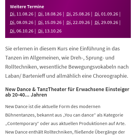
einem
Weitere Termine
neuen
Di
,
11
.
08
.
26
Di
,
18
.
08
.
26
Di
,
25
.
08
.
26
Di
,
01
.
09
.
26
Tab)
Di
,
08
.
09
.
26
Di
,
15
.
09
.
26
Di
,
22
.
09
.
26
Di
,
29
.
09
.
26
Di
,
06
.
10
.
26
Di
,
13
.
10
.
26
Sie erlernen in diesem Kurs eine Einführung in das
Tanzen im Allgemeinen, wie Dreh-, Sprung- und
Rolltechniken, wesentliche Bewegungsvokabeln nach
Laban/ Bartenieff und allmählich eine Choreographie.
New Dance & TanzTheater für Erwachsene Einsteiger
ab 20-40... Jahren
New Dance ist die aktuelle Form des modernen
Bühnentanzes, bekannt aus „You can dance“ als Kategorie
„Contemporary“ oder aus aktuellen Produktionen auf Arte.
New Dance enthält Rolltechniken, fließende Übergänge der