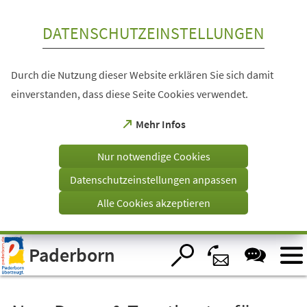
Inhalt anspringen
DATENSCHUTZEINSTELLUNGEN
Durch die Nutzung dieser Website erklären Sie sich damit
einverstanden, dass diese Seite Cookies verwendet.
(Öffnet
Mehr Infos
in
einem
Nur notwendige Cookies
neuen
Tab)
Datenschutzeinstellungen anpassen
Alle Cookies akzeptieren
Visuelle
Paderborn
Assistenzsoftware
öffnen.