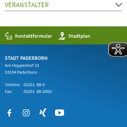
VERANSTALTER
Kontaktformular
(Öffnet
Stadtplan
in
einem
neuen
Tab)
STADT PADERBORN
Am Hoppenhof 33
33104 Paderborn
Telefon:
05251 88-0
Fax:
05251 88-2000