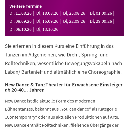
einem
Weitere Termine
neuen
Di
,
11
.
08
.
26
Di
,
18
.
08
.
26
Di
,
25
.
08
.
26
Di
,
01
.
09
.
26
Tab)
Di
,
08
.
09
.
26
Di
,
15
.
09
.
26
Di
,
22
.
09
.
26
Di
,
29
.
09
.
26
Di
,
06
.
10
.
26
Di
,
13
.
10
.
26
Sie erlernen in diesem Kurs eine Einführung in das
Tanzen im Allgemeinen, wie Dreh-, Sprung- und
Rolltechniken, wesentliche Bewegungsvokabeln nach
Laban/ Bartenieff und allmählich eine Choreographie.
New Dance & TanzTheater für Erwachsene Einsteiger
ab 20-40... Jahren
New Dance ist die aktuelle Form des modernen
Bühnentanzes, bekannt aus „You can dance“ als Kategorie
„Contemporary“ oder aus aktuellen Produktionen auf Arte.
New Dance enthält Rolltechniken, fließende Übergänge der