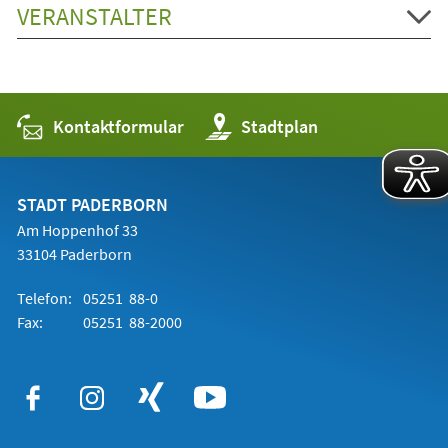
VERANSTALTER
Kontaktformular
(Öffnet
Stadtplan
in
einem
neuen
Tab)
STADT PADERBORN
Am Hoppenhof 33
33104 Paderborn
Telefon:
05251 88-0
Fax:
05251 88-2000