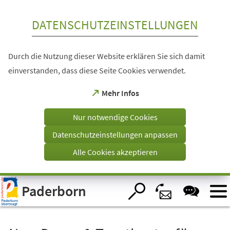
Inhalt anspringen
DATENSCHUTZEINSTELLUNGEN
Durch die Nutzung dieser Website erklären Sie sich damit
einverstanden, dass diese Seite Cookies verwendet.
(Öffnet
Mehr Infos
in
einem
Nur notwendige Cookies
neuen
Tab)
Datenschutzeinstellungen anpassen
Alle Cookies akzeptieren
Visuelle
Paderborn
Assistenzsoftware
öffnen.