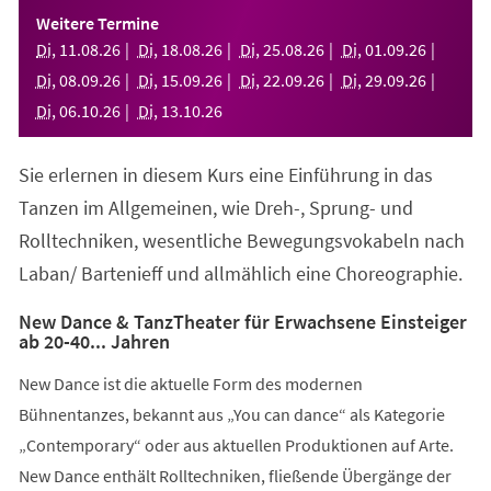
einem
Weitere Termine
neuen
Di
,
11
.
08
.
26
Di
,
18
.
08
.
26
Di
,
25
.
08
.
26
Di
,
01
.
09
.
26
Tab)
Di
,
08
.
09
.
26
Di
,
15
.
09
.
26
Di
,
22
.
09
.
26
Di
,
29
.
09
.
26
Di
,
06
.
10
.
26
Di
,
13
.
10
.
26
Sie erlernen in diesem Kurs eine Einführung in das
Tanzen im Allgemeinen, wie Dreh-, Sprung- und
Rolltechniken, wesentliche Bewegungsvokabeln nach
Laban/ Bartenieff und allmählich eine Choreographie.
New Dance & TanzTheater für Erwachsene Einsteiger
ab 20-40... Jahren
New Dance ist die aktuelle Form des modernen
Bühnentanzes, bekannt aus „You can dance“ als Kategorie
„Contemporary“ oder aus aktuellen Produktionen auf Arte.
New Dance enthält Rolltechniken, fließende Übergänge der