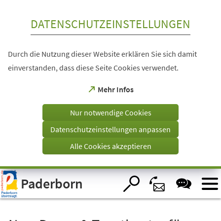
Inhalt anspringen
DATENSCHUTZEINSTELLUNGEN
Durch die Nutzung dieser Website erklären Sie sich damit
einverstanden, dass diese Seite Cookies verwendet.
(Öffnet
Mehr Infos
in
einem
Nur notwendige Cookies
neuen
Tab)
Datenschutzeinstellungen anpassen
Alle Cookies akzeptieren
Visuelle
Paderborn
Assistenzsoftware
öffnen.