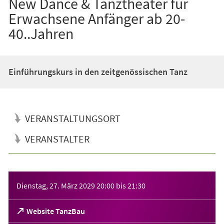
New Dance & Tanztheater für
Erwachsene Anfänger ab 20-
40..Jahren
Einführungskurs in den zeitgenössischen Tanz
VERANSTALTUNGSORT
VERANSTALTER
Veranstaltungsinformationen
Dienstag, 27. März 2029
20:00
bis
21:30
(Öffnet
Website TanzBau
in