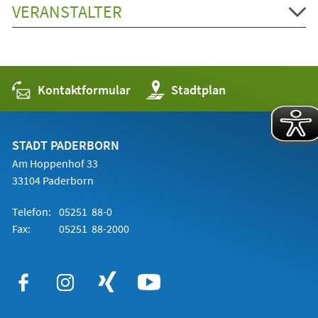
VERANSTALTER
Kontaktformular
(Öffnet
Stadtplan
in
einem
neuen
Tab)
STADT PADERBORN
Am Hoppenhof 33
33104 Paderborn
Telefon:
05251 88-0
Fax:
05251 88-2000