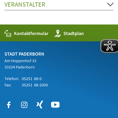
VERANSTALTER
Kontaktformular
(Öffnet
Stadtplan
in
einem
neuen
Tab)
STADT PADERBORN
Am Hoppenhof 33
33104 Paderborn
Telefon:
05251 88-0
Fax:
05251 88-2000