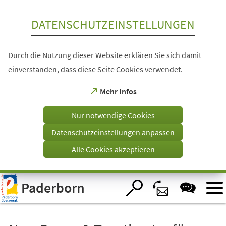
Inhalt anspringen
DATENSCHUTZEINSTELLUNGEN
Durch die Nutzung dieser Website erklären Sie sich damit
einverstanden, dass diese Seite Cookies verwendet.
(Öffnet
Mehr Infos
in
einem
Nur notwendige Cookies
neuen
Tab)
Datenschutzeinstellungen anpassen
Alle Cookies akzeptieren
Visuelle
Paderborn
Assistenzsoftware
öffnen.