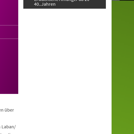
40..Jahren
en über
h Laban/