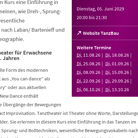
em Kurs eine Einführung in
Dienstag, 05. Juni 2029
meinen, wie Dreh-, Sprung-
20:00
bis
21:30
wesentliche
nach Laban/ Bartenieff und
(Öffnet
Website TanzBau
eographie.
in
einem
Weitere Termine
neuen
eater für Erwachsene
Di
,
11
.
08
.
26
Di
,
18
.
08
.
26
.. Jahren
Tab)
Di
,
25
.
08
.
26
Di
,
01
.
09
.
26
elle Form des modernen
Di
,
08
.
09
.
26
Di
,
15
.
09
.
26
aus „You can dance“ als
Di
,
22
.
09
.
26
Di
,
29
.
09
.
26
y“ oder aus aktuellen
Di
,
06
.
10
.
26
Di
,
13
.
10
.
26
 New Dance enthält
nde Übergänge der Bewegungen
ct Improvisation. Tanztheater ist Theater ohne Worte, Darstellung
der. Sie erlernen in diesem Kurs eine Einführung in das Tanzen im
, Sprung- und Rolltechniken, wesentliche Bewegungsvokabeln nac