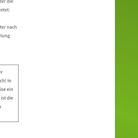
der die
etet:
ter nach
htung
er
ch! In
ise ein
ist die
n