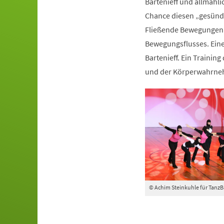
Bartenieff und allmähli
Chance diesen „gesünde
Fließende Bewegungen 
Bewegungsflusses. Ein
Bartenieff. Ein Trainin
und der Körperwahrn
© Achim Steinkuhle für Tanz