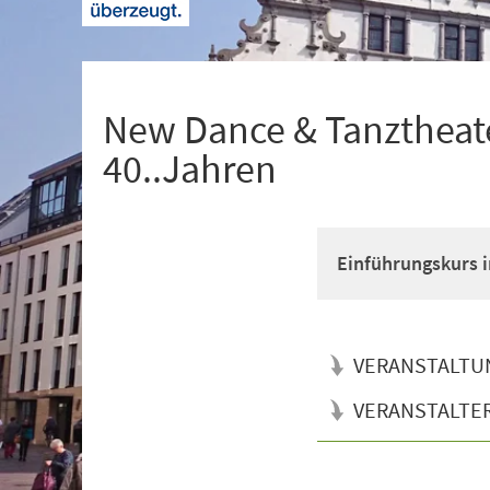
+
1
New Dance & Tanztheate
40..Jahren
Einführungskurs i
VERANSTALTU
VERANSTALTE