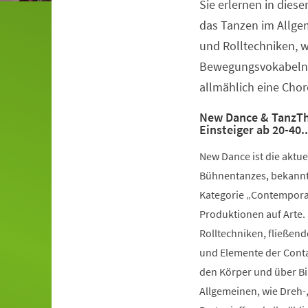
Sie erlernen in dies
Veranstaltungsinformationen
das Tanzen im Allge
und Rolltechniken, 
Bewegungsvokabeln 
allmählich eine Chor
New Dance & TanzTh
Einsteiger ab 20-40.
New Dance ist die aktu
Bühnentanzes, bekannt 
Kategorie „Contemporar
Produktionen auf Arte.
Rolltechniken, fließe
und Elemente der Conta
den Körper und über Bil
Allgemeinen, wie Dreh-