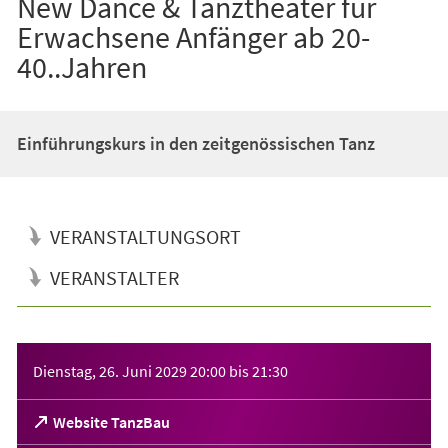
New Dance & Tanztheater für
Erwachsene Anfänger ab 20-
40..Jahren
Einführungskurs in den zeitgenössischen Tanz
VERANSTALTUNGSORT
VERANSTALTER
Veranstaltungsinformationen
Dienstag, 26. Juni 2029
20:00
bis
21:30
(Öffnet
Website TanzBau
in