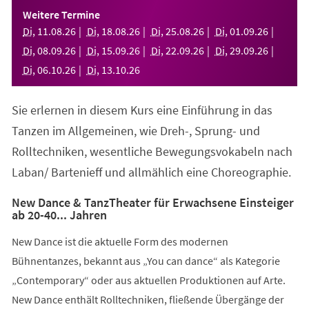
einem
Weitere Termine
neuen
Di
,
11
.
08
.
26
Di
,
18
.
08
.
26
Di
,
25
.
08
.
26
Di
,
01
.
09
.
26
Tab)
Di
,
08
.
09
.
26
Di
,
15
.
09
.
26
Di
,
22
.
09
.
26
Di
,
29
.
09
.
26
Di
,
06
.
10
.
26
Di
,
13
.
10
.
26
Sie erlernen in diesem Kurs eine Einführung in das
Tanzen im Allgemeinen, wie Dreh-, Sprung- und
Rolltechniken, wesentliche Bewegungsvokabeln nach
Laban/ Bartenieff und allmählich eine Choreographie.
New Dance & TanzTheater für Erwachsene Einsteiger
ab 20-40... Jahren
New Dance ist die aktuelle Form des modernen
Bühnentanzes, bekannt aus „You can dance“ als Kategorie
„Contemporary“ oder aus aktuellen Produktionen auf Arte.
New Dance enthält Rolltechniken, fließende Übergänge der