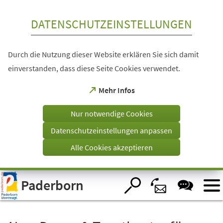
Inhalt anspringen
DATENSCHUTZEINSTELLUNGEN
Durch die Nutzung dieser Website erklären Sie sich damit
einverstanden, dass diese Seite Cookies verwendet.
(Öffnet
Mehr Infos
in
einem
Nur notwendige Cookies
neuen
Tab)
Datenschutzeinstellungen anpassen
Alle Cookies akzeptieren
Visuelle
Paderborn
Assistenzsoftware
öffnen.