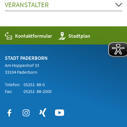
VERANSTALTER
Kontaktformular
(Öffnet
Stadtplan
in
einem
neuen
Tab)
STADT PADERBORN
Am Hoppenhof 33
33104 Paderborn
Telefon:
05251 88-0
Fax:
05251 88-2000