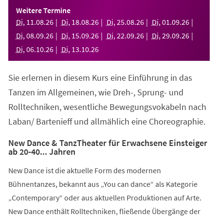
einem
Weitere Termine
neuen
Di
,
11
.
08
.
26
Di
,
18
.
08
.
26
Di
,
25
.
08
.
26
Di
,
01
.
09
.
26
Tab)
Di
,
08
.
09
.
26
Di
,
15
.
09
.
26
Di
,
22
.
09
.
26
Di
,
29
.
09
.
26
Di
,
06
.
10
.
26
Di
,
13
.
10
.
26
Sie erlernen in diesem Kurs eine Einführung in das
Tanzen im Allgemeinen, wie Dreh-, Sprung- und
Rolltechniken, wesentliche Bewegungsvokabeln nach
Laban/ Bartenieff und allmählich eine Choreographie.
New Dance & TanzTheater für Erwachsene Einsteiger
ab 20-40... Jahren
New Dance ist die aktuelle Form des modernen
Bühnentanzes, bekannt aus „You can dance“ als Kategorie
„Contemporary“ oder aus aktuellen Produktionen auf Arte.
New Dance enthält Rolltechniken, fließende Übergänge der