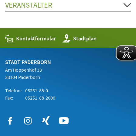
VERANSTALTER
Kontaktformular
(Öffnet
Stadtplan
in
einem
neuen
Tab)
STADT PADERBORN
Am Hoppenhof 33
33104 Paderborn
Telefon:
05251 88-0
Fax:
05251 88-2000