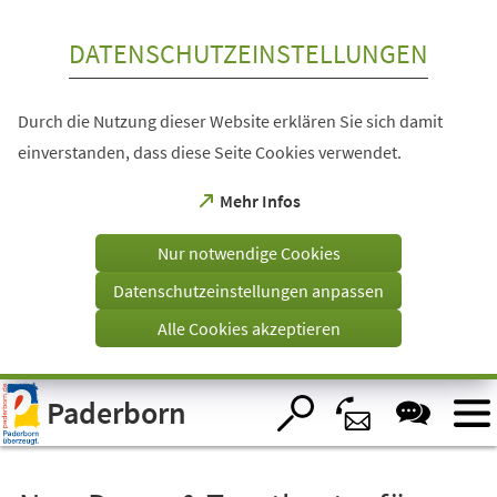
Inhalt anspringen
DATENSCHUTZEINSTELLUNGEN
Durch die Nutzung dieser Website erklären Sie sich damit
einverstanden, dass diese Seite Cookies verwendet.
(Öffnet
Mehr Infos
in
einem
Nur notwendige Cookies
neuen
Tab)
Datenschutzeinstellungen anpassen
Alle Cookies akzeptieren
Visuelle
Paderborn
Assistenzsoftware
öffnen.