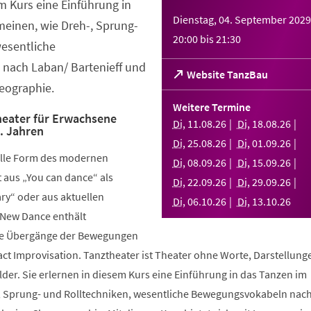
em Kurs eine Einführung in
Dienstag, 04. September 2029
meinen, wie Dreh-, Sprung-
20:00
bis
21:30
wesentliche
nach Laban/ Bartenieff und
(Öffnet
Website TanzBau
eographie.
in
einem
Weitere Termine
neuen
eater für Erwachsene
Di
,
11
.
08
.
26
Di
,
18
.
08
.
26
.. Jahren
Tab)
Di
,
25
.
08
.
26
Di
,
01
.
09
.
26
elle Form des modernen
Di
,
08
.
09
.
26
Di
,
15
.
09
.
26
aus „You can dance“ als
Di
,
22
.
09
.
26
Di
,
29
.
09
.
26
y“ oder aus aktuellen
Di
,
06
.
10
.
26
Di
,
13
.
10
.
26
 New Dance enthält
nde Übergänge der Bewegungen
ct Improvisation. Tanztheater ist Theater ohne Worte, Darstellung
der. Sie erlernen in diesem Kurs eine Einführung in das Tanzen im
, Sprung- und Rolltechniken, wesentliche Bewegungsvokabeln nac