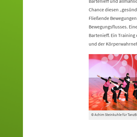
Bartenieff und allmähli
Chance diesen „gesünde
Fließende Bewegungen 
Bewegungsflusses. Ein
Bartenieff. Ein Trainin
und der Körperwahrn
© Achim Steinkuhle für Tanz