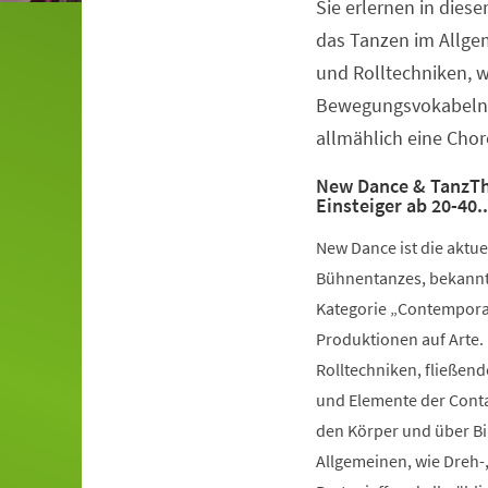
Sie erlernen in dies
Veranstaltungsinformationen
das Tanzen im Allge
und Rolltechniken, 
Bewegungsvokabeln 
allmählich eine Chor
New Dance & TanzTh
Einsteiger ab 20-40.
New Dance ist die aktu
Bühnentanzes, bekannt 
Kategorie „Contemporar
Produktionen auf Arte.
Rolltechniken, fließe
und Elemente der Conta
den Körper und über Bil
Allgemeinen, wie Dreh-