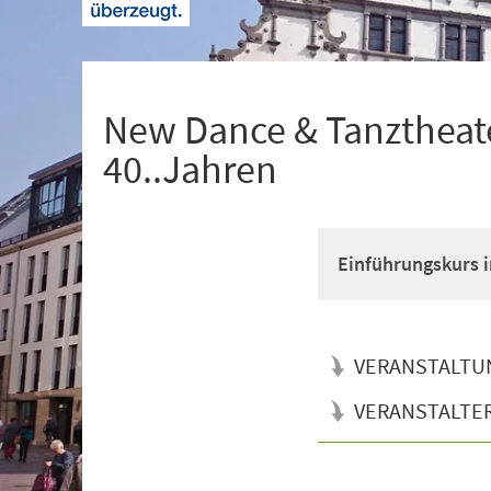
+
1
New Dance & Tanztheate
40..Jahren
Einführungskurs i
VERANSTALTU
VERANSTALTE