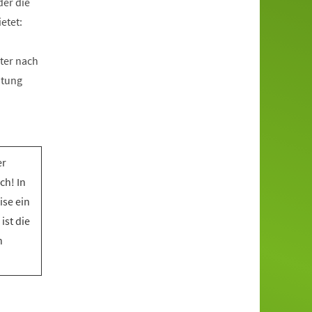
der die
etet:
ter nach
htung
er
ch! In
ise ein
ist die
n