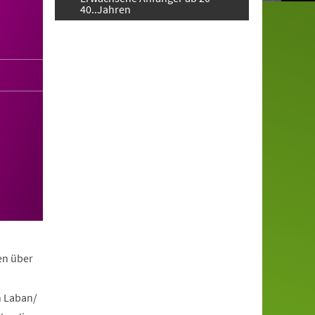
40..Jahren
en über
h Laban/