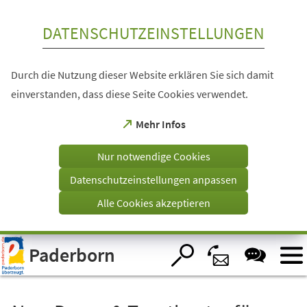
Inhalt anspringen
DATENSCHUTZEINSTELLUNGEN
Durch die Nutzung dieser Website erklären Sie sich damit
einverstanden, dass diese Seite Cookies verwendet.
(Öffnet
Mehr Infos
in
einem
Nur notwendige Cookies
neuen
Tab)
Datenschutzeinstellungen anpassen
Alle Cookies akzeptieren
Visuelle
Paderborn
Assistenzsoftware
öffnen.