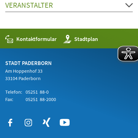
VERANSTALTER
Kontaktformular
(Öffnet
Stadtplan
in
einem
neuen
Tab)
STADT PADERBORN
Am Hoppenhof 33
33104 Paderborn
Telefon:
05251 88-0
Fax:
05251 88-2000