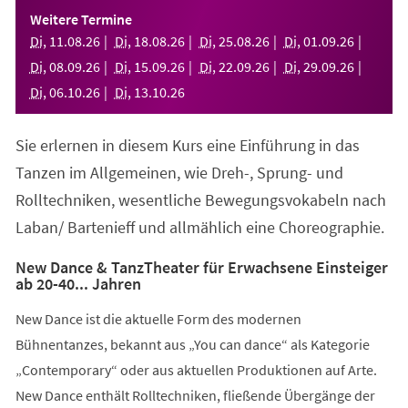
einem
Weitere Termine
neuen
Di
,
11
.
08
.
26
Di
,
18
.
08
.
26
Di
,
25
.
08
.
26
Di
,
01
.
09
.
26
Tab)
Di
,
08
.
09
.
26
Di
,
15
.
09
.
26
Di
,
22
.
09
.
26
Di
,
29
.
09
.
26
Di
,
06
.
10
.
26
Di
,
13
.
10
.
26
Sie erlernen in diesem Kurs eine Einführung in das
Tanzen im Allgemeinen, wie Dreh-, Sprung- und
Rolltechniken, wesentliche Bewegungsvokabeln nach
Laban/ Bartenieff und allmählich eine Choreographie.
New Dance & TanzTheater für Erwachsene Einsteiger
ab 20-40... Jahren
New Dance ist die aktuelle Form des modernen
Bühnentanzes, bekannt aus „You can dance“ als Kategorie
„Contemporary“ oder aus aktuellen Produktionen auf Arte.
New Dance enthält Rolltechniken, fließende Übergänge der