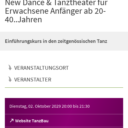
New Dance & Tanztheater für
Erwachsene Anfänger ab 20-
40..Jahren
Einführungskurs in den zeitgenössischen Tanz
VERANSTALTUNGSORT
VERANSTALTER
Veranstaltungsinformationen
Dienstag, 02. Oktober 2029
20:00
bis
21:30
(Öffnet
Website TanzBau
in