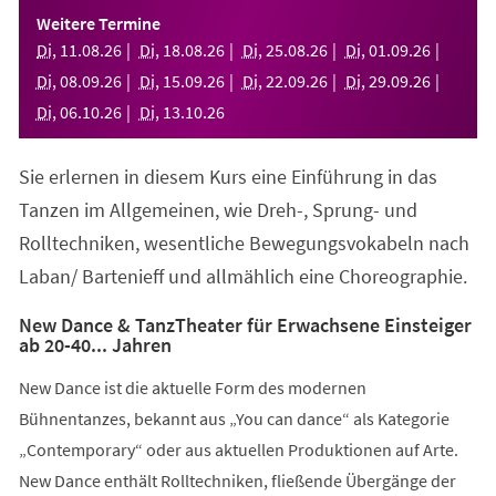
einem
Weitere Termine
neuen
Di
,
11
.
08
.
26
Di
,
18
.
08
.
26
Di
,
25
.
08
.
26
Di
,
01
.
09
.
26
Tab)
Di
,
08
.
09
.
26
Di
,
15
.
09
.
26
Di
,
22
.
09
.
26
Di
,
29
.
09
.
26
Di
,
06
.
10
.
26
Di
,
13
.
10
.
26
Sie erlernen in diesem Kurs eine Einführung in das
Tanzen im Allgemeinen, wie Dreh-, Sprung- und
Rolltechniken, wesentliche Bewegungsvokabeln nach
Laban/ Bartenieff und allmählich eine Choreographie.
New Dance & TanzTheater für Erwachsene Einsteiger
ab 20-40... Jahren
New Dance ist die aktuelle Form des modernen
Bühnentanzes, bekannt aus „You can dance“ als Kategorie
„Contemporary“ oder aus aktuellen Produktionen auf Arte.
New Dance enthält Rolltechniken, fließende Übergänge der