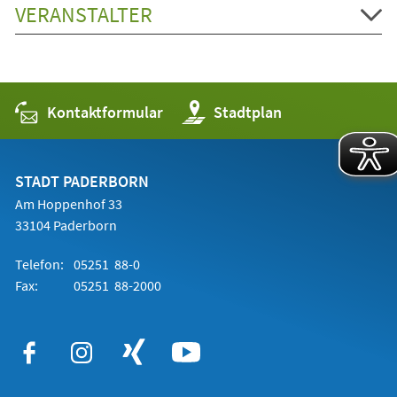
VERANSTALTER
Kontaktformular
(Öffnet
Stadtplan
in
einem
neuen
Tab)
STADT PADERBORN
Am Hoppenhof 33
33104 Paderborn
Telefon:
05251 88-0
Fax:
05251 88-2000