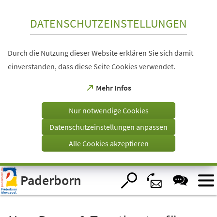
Inhalt anspringen
DATENSCHUTZEINSTELLUNGEN
Durch die Nutzung dieser Website erklären Sie sich damit
einverstanden, dass diese Seite Cookies verwendet.
(Öffnet
Mehr Infos
in
einem
Nur notwendige Cookies
neuen
Tab)
Datenschutzeinstellungen anpassen
Alle Cookies akzeptieren
Visuelle
Paderborn
Assistenzsoftware
öffnen.