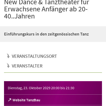
New Dance & Tanztheater für
Erwachsene Anfänger ab 20-
40..Jahren
Einführungskurs in den zeitgenössischen Tanz
VERANSTALTUNGSORT
VERANSTALTER
Veranstaltungsinformationen
Dienstag, 23. Oktober 2029
20:00
bis
21:30
(Öffnet
Website TanzBau
in