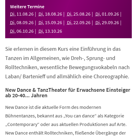
einem
Weitere Termine
neuen
Di
,
11
.
08
.
26
Di
,
18
.
08
.
26
Di
,
25
.
08
.
26
Di
,
01
.
09
.
26
Tab)
Di
,
08
.
09
.
26
Di
,
15
.
09
.
26
Di
,
22
.
09
.
26
Di
,
29
.
09
.
26
Di
,
06
.
10
.
26
Di
,
13
.
10
.
26
Sie erlernen in diesem Kurs eine Einführung in das
Tanzen im Allgemeinen, wie Dreh-, Sprung- und
Rolltechniken, wesentliche Bewegungsvokabeln nach
Laban/ Bartenieff und allmählich eine Choreographie.
New Dance & TanzTheater für Erwachsene Einsteiger
ab 20-40... Jahren
New Dance ist die aktuelle Form des modernen
Bühnentanzes, bekannt aus „You can dance“ als Kategorie
„Contemporary“ oder aus aktuellen Produktionen auf Arte.
New Dance enthält Rolltechniken, fließende Übergänge der