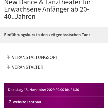
New Dance & Tanztheater für
Erwachsene Anfänger ab 20-
40..Jahren
Einführungskurs in den zeitgenössischen Tanz
VERANSTALTUNGSORT
VERANSTALTER
Veranstaltungsinformationen
Dienstag, 13. November 2029
20:00
bis
21:30
(Öffnet
Website TanzBau
in