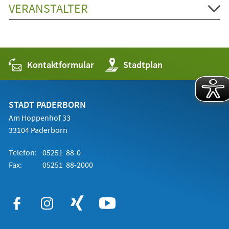
VERANSTALTER
Kontaktformular
(Öffnet
Stadtplan
in
einem
neuen
Tab)
STADT PADERBORN
Am Hoppenhof 33
33104 Paderborn
Telefon:
05251 88-0
Fax:
05251 88-2000