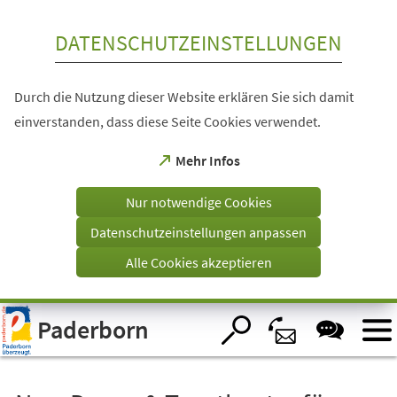
Inhalt anspringen
DATENSCHUTZEINSTELLUNGEN
Durch die Nutzung dieser Website erklären Sie sich damit
einverstanden, dass diese Seite Cookies verwendet.
(Öffnet
Mehr Infos
in
einem
Nur notwendige Cookies
neuen
Tab)
Datenschutzeinstellungen anpassen
Alle Cookies akzeptieren
Visuelle
Paderborn
Assistenzsoftware
öffnen.