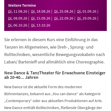
einem
Weitere Termine
neuen
Di
,
11
.
08
.
26
Di
,
18
.
08
.
26
Di
,
25
.
08
.
26
Di
,
01
.
09
.
26
Tab)
Di
,
08
.
09
.
26
Di
,
15
.
09
.
26
Di
,
22
.
09
.
26
Di
,
29
.
09
.
26
Di
,
06
.
10
.
26
Di
,
13
.
10
.
26
Sie erlernen in diesem Kurs eine Einführung in das
Tanzen im Allgemeinen, wie Dreh-, Sprung- und
Rolltechniken, wesentliche Bewegungsvokabeln nach
Laban/ Bartenieff und allmählich eine Choreographie.
New Dance & TanzTheater für Erwachsene Einsteiger
ab 20-40... Jahren
New Dance ist die aktuelle Form des modernen
Bühnentanzes, bekannt aus „You can dance“ als Kategorie
„Contemporary“ oder aus aktuellen Produktionen auf Arte.
New Dance enthält Rolltechniken, fließende Übergänge der