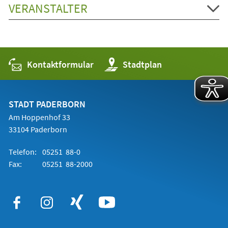
VERANSTALTER
Kontaktformular
(Öffnet
Stadtplan
in
einem
neuen
Tab)
STADT PADERBORN
Am Hoppenhof 33
33104 Paderborn
Telefon:
05251 88-0
Fax:
05251 88-2000