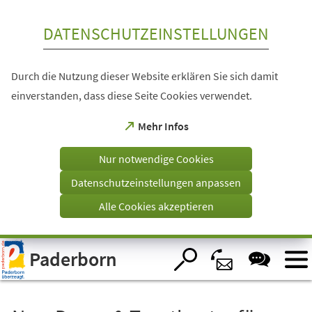
Inhalt anspringen
DATENSCHUTZEINSTELLUNGEN
Durch die Nutzung dieser Website erklären Sie sich damit
einverstanden, dass diese Seite Cookies verwendet.
(Öffnet
Mehr Infos
in
einem
Nur notwendige Cookies
neuen
Tab)
Datenschutzeinstellungen anpassen
Alle Cookies akzeptieren
Visuelle
Paderborn
Assistenzsoftware
öffnen.