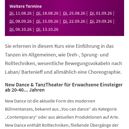
einem
Weitere Termine
neuen
Di
,
11
.
08
.
26
Di
,
18
.
08
.
26
Di
,
25
.
08
.
26
Di
,
01
.
09
.
26
Tab)
Di
,
08
.
09
.
26
Di
,
15
.
09
.
26
Di
,
22
.
09
.
26
Di
,
29
.
09
.
26
Di
,
06
.
10
.
26
Di
,
13
.
10
.
26
Sie erlernen in diesem Kurs eine Einführung in das
Tanzen im Allgemeinen, wie Dreh-, Sprung- und
Rolltechniken, wesentliche Bewegungsvokabeln nach
Laban/ Bartenieff und allmählich eine Choreographie.
New Dance & TanzTheater für Erwachsene Einsteiger
ab 20-40... Jahren
New Dance ist die aktuelle Form des modernen
Bühnentanzes, bekannt aus „You can dance“ als Kategorie
„Contemporary“ oder aus aktuellen Produktionen auf Arte.
New Dance enthält Rolltechniken, fließende Übergänge der