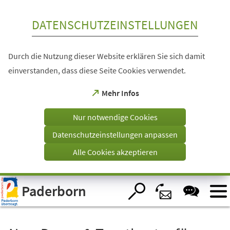
Inhalt anspringen
DATENSCHUTZEINSTELLUNGEN
Durch die Nutzung dieser Website erklären Sie sich damit
einverstanden, dass diese Seite Cookies verwendet.
(Öffnet
Mehr Infos
in
einem
Nur notwendige Cookies
neuen
Tab)
Datenschutzeinstellungen anpassen
Alle Cookies akzeptieren
Visuelle
Paderborn
Assistenzsoftware
öffnen.