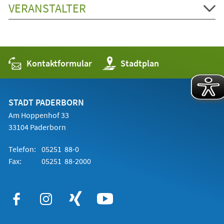
VERANSTALTER
Kontaktformular
(Öffnet
Stadtplan
in
einem
neuen
Tab)
STADT PADERBORN
Am Hoppenhof 33
33104 Paderborn
Telefon:
05251 88-0
Fax:
05251 88-2000