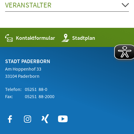
VERANSTALTER
Kontaktformular
(Öffnet
Stadtplan
in
einem
neuen
Tab)
STADT PADERBORN
Am Hoppenhof 33
33104 Paderborn
Telefon:
05251 88-0
Fax:
05251 88-2000