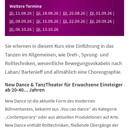
einem
Weitere Termine
neuen
Di
,
11
.
08
.
26
Di
,
18
.
08
.
26
Di
,
25
.
08
.
26
Di
,
01
.
09
.
26
Tab)
Di
,
08
.
09
.
26
Di
,
15
.
09
.
26
Di
,
22
.
09
.
26
Di
,
29
.
09
.
26
Di
,
06
.
10
.
26
Di
,
13
.
10
.
26
Sie erlernen in diesem Kurs eine Einführung in das
Tanzen im Allgemeinen, wie Dreh-, Sprung- und
Rolltechniken, wesentliche Bewegungsvokabeln nach
Laban/ Bartenieff und allmählich eine Choreographie.
New Dance & TanzTheater für Erwachsene Einsteiger
ab 20-40... Jahren
New Dance ist die aktuelle Form des modernen
Bühnentanzes, bekannt aus „You can dance“ als Kategorie
„Contemporary“ oder aus aktuellen Produktionen auf Arte.
New Dance enthält Rolltechniken, fließende Übergänge der