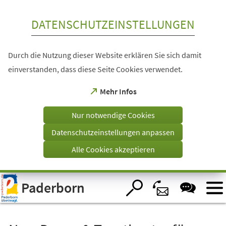
Inhalt anspringen
DATENSCHUTZEINSTELLUNGEN
Durch die Nutzung dieser Website erklären Sie sich damit
einverstanden, dass diese Seite Cookies verwendet.
(Öffnet
Mehr Infos
in
einem
Nur notwendige Cookies
neuen
Tab)
Datenschutzeinstellungen anpassen
Alle Cookies akzeptieren
Visuelle
Paderborn
Assistenzsoftware
öffnen.