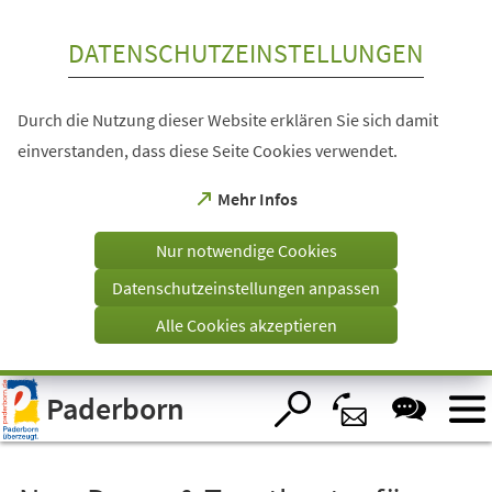
Inhalt anspringen
DATENSCHUTZEINSTELLUNGEN
Durch die Nutzung dieser Website erklären Sie sich damit
einverstanden, dass diese Seite Cookies verwendet.
(Öffnet
Mehr Infos
in
einem
Nur notwendige Cookies
neuen
Tab)
Datenschutzeinstellungen anpassen
Alle Cookies akzeptieren
Visuelle
Paderborn
Assistenzsoftware
öffnen.