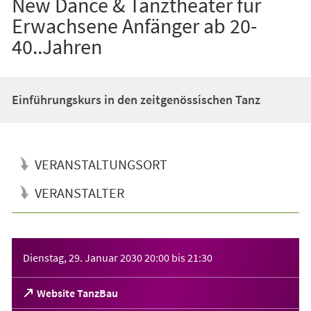
New Dance & Tanztheater für
Erwachsene Anfänger ab 20-
40..Jahren
Einführungskurs in den zeitgenössischen Tanz
VERANSTALTUNGSORT
VERANSTALTER
Veranstaltungsinformationen
Dienstag, 29. Januar 2030
20:00
bis
21:30
(Öffnet
Website TanzBau
in