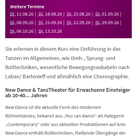
einem
Weitere Termine
neuen
Di
,
11
.
08
.
26
Di
,
18
.
08
.
26
Di
,
25
.
08
.
26
Di
,
01
.
09
.
26
Tab)
Di
,
08
.
09
.
26
Di
,
15
.
09
.
26
Di
,
22
.
09
.
26
Di
,
29
.
09
.
26
Di
,
06
.
10
.
26
Di
,
13
.
10
.
26
Sie erlernen in diesem Kurs eine Einführung in das
Tanzen im Allgemeinen, wie Dreh-, Sprung- und
Rolltechniken, wesentliche Bewegungsvokabeln nach
Laban/ Bartenieff und allmählich eine Choreographie.
New Dance & TanzTheater für Erwachsene Einsteiger
ab 20-40... Jahren
New Dance ist die aktuelle Form des modernen
Bühnentanzes, bekannt aus „You can dance“ als Kategorie
„Contemporary“ oder aus aktuellen Produktionen auf Arte.
New Dance enthält Rolltechniken, fließende Übergänge der