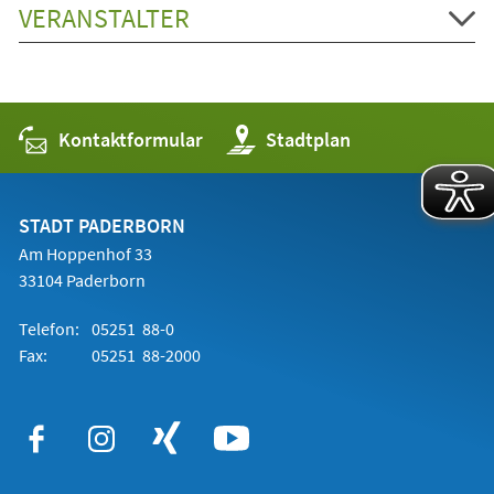
VERANSTALTER
Kontaktformular
(Öffnet
Stadtplan
in
einem
neuen
Tab)
STADT PADERBORN
Am Hoppenhof 33
33104 Paderborn
Telefon:
05251 88-0
Fax:
05251 88-2000