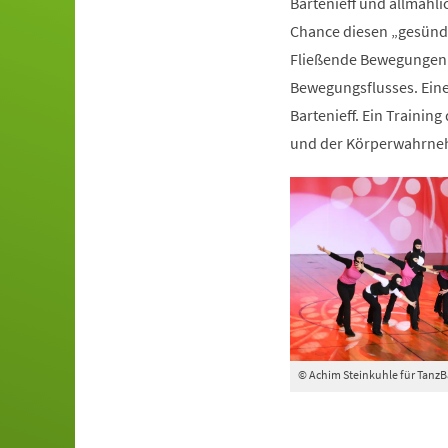
Bartenieff und allmähli
Chance diesen „gesünde
Fließende Bewegungen 
Bewegungsflusses. Ein
Bartenieff. Ein Trainin
und der Körperwahrn
© Achim Steinkuhle für Tanz