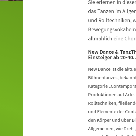
Sie erlernen in dies
Veranstaltungsinformationen
das Tanzen im Allge
und Rolltechniken, 
Bewegungsvokabeln 
allmählich eine Chor
New Dance & TanzTh
Einsteiger ab 20-40.
New Dance ist die aktu
Bühnentanzes, bekannt 
Kategorie „Contemporar
Produktionen auf Arte.
Rolltechniken, fließe
und Elemente der Conta
den Körper und über Bil
Allgemeinen, wie Dreh-