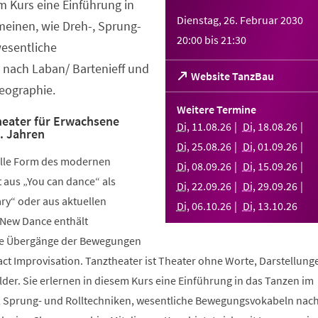
em Kurs eine Einführung in
Dienstag, 26. Februar 2030
meinen, wie Dreh-, Sprung-
20:00
bis
21:30
wesentliche
nach Laban/ Bartenieff und
(Öffnet
Website TanzBau
eographie.
in
einem
Weitere Termine
neuen
eater für Erwachsene
Di
,
11
.
08
.
26
Di
,
18
.
08
.
26
.. Jahren
Tab)
Di
,
25
.
08
.
26
Di
,
01
.
09
.
26
elle Form des modernen
Di
,
08
.
09
.
26
Di
,
15
.
09
.
26
aus „You can dance“ als
Di
,
22
.
09
.
26
Di
,
29
.
09
.
26
y“ oder aus aktuellen
Di
,
06
.
10
.
26
Di
,
13
.
10
.
26
 New Dance enthält
nde Übergänge der Bewegungen
ct Improvisation. Tanztheater ist Theater ohne Worte, Darstellung
der. Sie erlernen in diesem Kurs eine Einführung in das Tanzen im
, Sprung- und Rolltechniken, wesentliche Bewegungsvokabeln nac