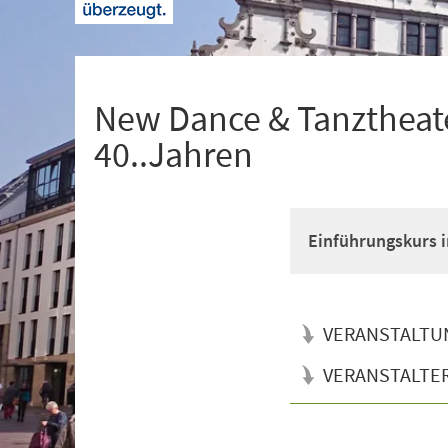
+
1
New Dance & Tanztheate
40..Jahren
Einführungskurs i
VERANSTALTU
VERANSTALTE