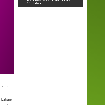
40..Jahren
en über
h Laban/