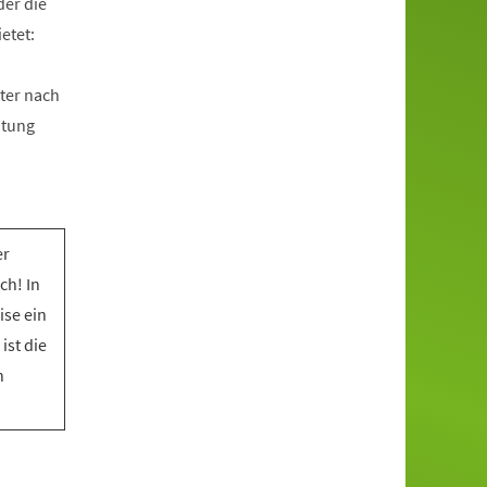
der die
etet:
ter nach
htung
er
ch! In
ise ein
ist die
n