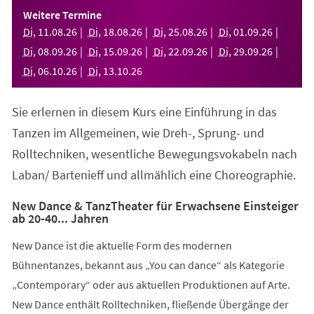
einem
Weitere Termine
neuen
Di
,
11
.
08
.
26
Di
,
18
.
08
.
26
Di
,
25
.
08
.
26
Di
,
01
.
09
.
26
Tab)
Di
,
08
.
09
.
26
Di
,
15
.
09
.
26
Di
,
22
.
09
.
26
Di
,
29
.
09
.
26
Di
,
06
.
10
.
26
Di
,
13
.
10
.
26
Sie erlernen in diesem Kurs eine Einführung in das
Tanzen im Allgemeinen, wie Dreh-, Sprung- und
Rolltechniken, wesentliche Bewegungsvokabeln nach
Laban/ Bartenieff und allmählich eine Choreographie.
New Dance & TanzTheater für Erwachsene Einsteiger
ab 20-40... Jahren
New Dance ist die aktuelle Form des modernen
Bühnentanzes, bekannt aus „You can dance“ als Kategorie
„Contemporary“ oder aus aktuellen Produktionen auf Arte.
New Dance enthält Rolltechniken, fließende Übergänge der