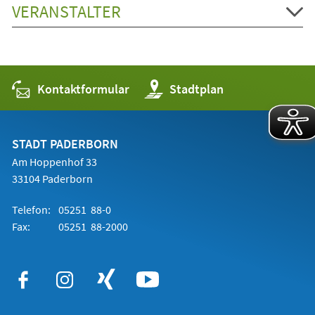
VERANSTALTER
Kontaktformular
(Öffnet
Stadtplan
in
einem
neuen
Tab)
STADT PADERBORN
Am Hoppenhof 33
33104 Paderborn
Telefon:
05251 88-0
Fax:
05251 88-2000