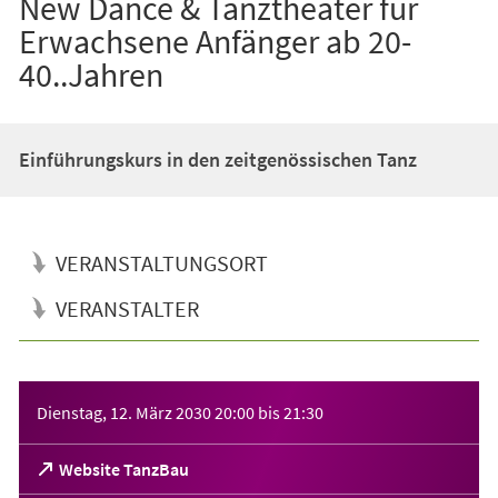
New Dance & Tanztheater für
Erwachsene Anfänger ab 20-
40..Jahren
Einführungskurs in den zeitgenössischen Tanz
VERANSTALTUNGSORT
VERANSTALTER
Veranstaltungsinformationen
Dienstag, 12. März 2030
20:00
bis
21:30
(Öffnet
Website TanzBau
in