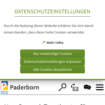
Inhalt anspringen
DATENSCHUTZEINSTELLUNGEN
Durch die Nutzung dieser Website erklären Sie sich damit
einverstanden, dass diese Seite Cookies verwendet.
(Öffnet
Mehr Infos
in
einem
Nur notwendige Cookies
neuen
Tab)
Datenschutzeinstellungen anpassen
Alle Cookies akzeptieren
Visuelle
Paderborn
Assistenzsoftware
öffnen.