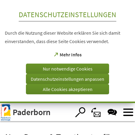
Inhalt anspringen
DATENSCHUTZEINSTELLUNGEN
Durch die Nutzung dieser Website erklären Sie sich damit
einverstanden, dass diese Seite Cookies verwendet.
(Öffnet
Mehr Infos
in
einem
Nur notwendige Cookies
neuen
Tab)
Datenschutzeinstellungen anpassen
Alle Cookies akzeptieren
Visuelle
Paderborn
Assistenzsoftware
öffnen.