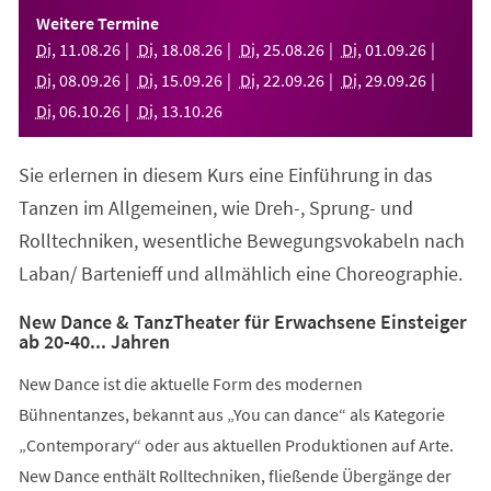
einem
Weitere Termine
neuen
Di
,
11
.
08
.
26
Di
,
18
.
08
.
26
Di
,
25
.
08
.
26
Di
,
01
.
09
.
26
Tab)
Di
,
08
.
09
.
26
Di
,
15
.
09
.
26
Di
,
22
.
09
.
26
Di
,
29
.
09
.
26
Di
,
06
.
10
.
26
Di
,
13
.
10
.
26
Sie erlernen in diesem Kurs eine Einführung in das
Tanzen im Allgemeinen, wie Dreh-, Sprung- und
Rolltechniken, wesentliche Bewegungsvokabeln nach
Laban/ Bartenieff und allmählich eine Choreographie.
New Dance & TanzTheater für Erwachsene Einsteiger
ab 20-40... Jahren
New Dance ist die aktuelle Form des modernen
Bühnentanzes, bekannt aus „You can dance“ als Kategorie
„Contemporary“ oder aus aktuellen Produktionen auf Arte.
New Dance enthält Rolltechniken, fließende Übergänge der