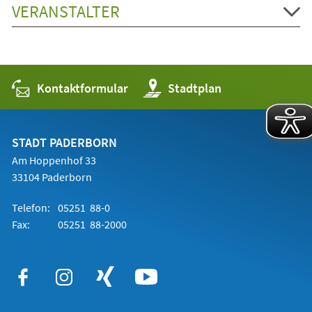
VERANSTALTER
Kontaktformular
(Öffnet
Stadtplan
in
einem
neuen
Tab)
STADT PADERBORN
Am Hoppenhof 33
33104 Paderborn
Telefon:
05251 88-0
Fax:
05251 88-2000