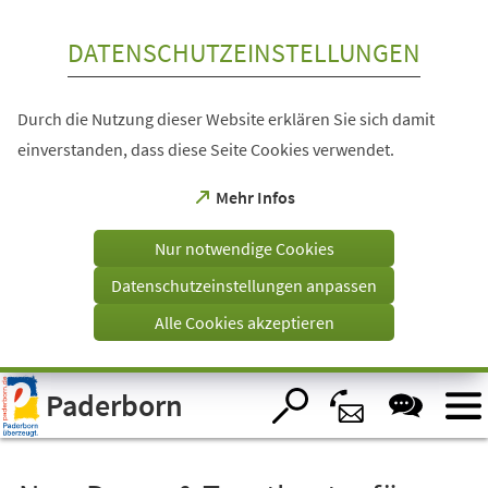
Inhalt anspringen
DATENSCHUTZEINSTELLUNGEN
Durch die Nutzung dieser Website erklären Sie sich damit
einverstanden, dass diese Seite Cookies verwendet.
(Öffnet
Mehr Infos
in
einem
Nur notwendige Cookies
neuen
Tab)
Datenschutzeinstellungen anpassen
Alle Cookies akzeptieren
Visuelle
Paderborn
Assistenzsoftware
öffnen.