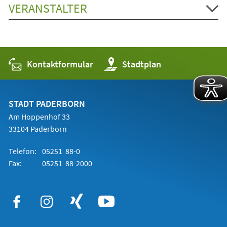
VERANSTALTER
Kontaktformular
(Öffnet
Stadtplan
in
einem
neuen
Tab)
STADT PADERBORN
Am Hoppenhof 33
33104 Paderborn
Telefon:
05251 88-0
Fax:
05251 88-2000