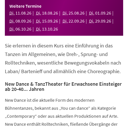
einem
Weitere Termine
neuen
Di
,
11
.
08
.
26
Di
,
18
.
08
.
26
Di
,
25
.
08
.
26
Di
,
01
.
09
.
26
Tab)
Di
,
08
.
09
.
26
Di
,
15
.
09
.
26
Di
,
22
.
09
.
26
Di
,
29
.
09
.
26
Di
,
06
.
10
.
26
Di
,
13
.
10
.
26
Sie erlernen in diesem Kurs eine Einführung in das
Tanzen im Allgemeinen, wie Dreh-, Sprung- und
Rolltechniken, wesentliche Bewegungsvokabeln nach
Laban/ Bartenieff und allmählich eine Choreographie.
New Dance & TanzTheater für Erwachsene Einsteiger
ab 20-40... Jahren
New Dance ist die aktuelle Form des modernen
Bühnentanzes, bekannt aus „You can dance“ als Kategorie
„Contemporary“ oder aus aktuellen Produktionen auf Arte.
New Dance enthält Rolltechniken, fließende Übergänge der