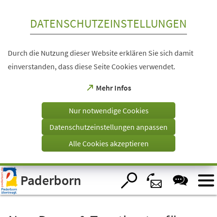
Inhalt anspringen
DATENSCHUTZEINSTELLUNGEN
Durch die Nutzung dieser Website erklären Sie sich damit
einverstanden, dass diese Seite Cookies verwendet.
(Öffnet
Mehr Infos
in
einem
Nur notwendige Cookies
neuen
Tab)
Datenschutzeinstellungen anpassen
Alle Cookies akzeptieren
Visuelle
Paderborn
Assistenzsoftware
öffnen.