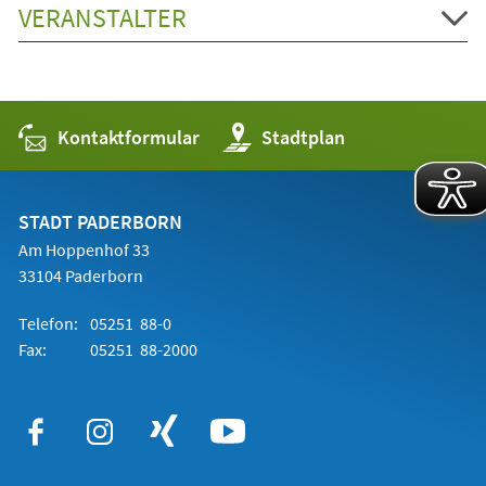
VERANSTALTER
Kontaktformular
(Öffnet
Stadtplan
in
einem
neuen
Tab)
STADT PADERBORN
Am Hoppenhof 33
33104 Paderborn
Telefon:
05251 88-0
Fax:
05251 88-2000