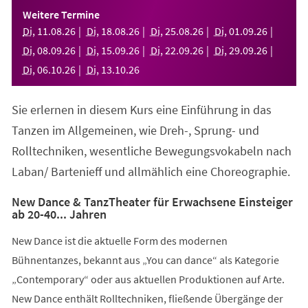
einem
Weitere Termine
neuen
Di
,
11
.
08
.
26
Di
,
18
.
08
.
26
Di
,
25
.
08
.
26
Di
,
01
.
09
.
26
Tab)
Di
,
08
.
09
.
26
Di
,
15
.
09
.
26
Di
,
22
.
09
.
26
Di
,
29
.
09
.
26
Di
,
06
.
10
.
26
Di
,
13
.
10
.
26
Sie erlernen in diesem Kurs eine Einführung in das
Tanzen im Allgemeinen, wie Dreh-, Sprung- und
Rolltechniken, wesentliche Bewegungsvokabeln nach
Laban/ Bartenieff und allmählich eine Choreographie.
New Dance & TanzTheater für Erwachsene Einsteiger
ab 20-40... Jahren
New Dance ist die aktuelle Form des modernen
Bühnentanzes, bekannt aus „You can dance“ als Kategorie
„Contemporary“ oder aus aktuellen Produktionen auf Arte.
New Dance enthält Rolltechniken, fließende Übergänge der