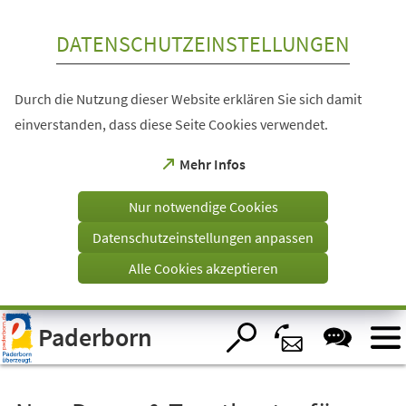
Inhalt anspringen
DATENSCHUTZEINSTELLUNGEN
Durch die Nutzung dieser Website erklären Sie sich damit
einverstanden, dass diese Seite Cookies verwendet.
(Öffnet
Mehr Infos
in
einem
Nur notwendige Cookies
neuen
Tab)
Datenschutzeinstellungen anpassen
Alle Cookies akzeptieren
Visuelle
Paderborn
Assistenzsoftware
öffnen.