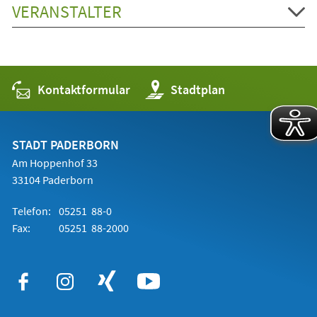
VERANSTALTER
Kontaktformular
(Öffnet
Stadtplan
in
einem
neuen
Tab)
STADT PADERBORN
Am Hoppenhof 33
33104 Paderborn
Telefon:
05251 88-0
Fax:
05251 88-2000