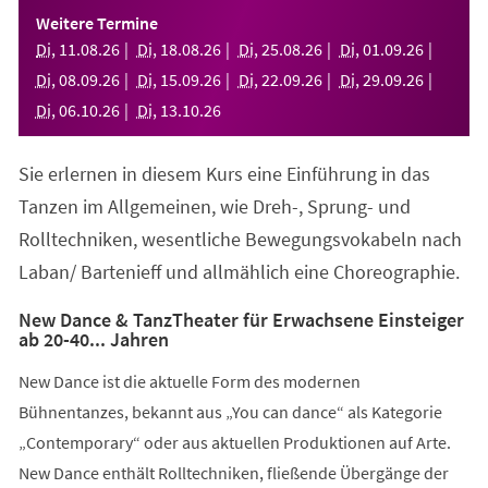
einem
Weitere Termine
neuen
Di
,
11
.
08
.
26
Di
,
18
.
08
.
26
Di
,
25
.
08
.
26
Di
,
01
.
09
.
26
Tab)
Di
,
08
.
09
.
26
Di
,
15
.
09
.
26
Di
,
22
.
09
.
26
Di
,
29
.
09
.
26
Di
,
06
.
10
.
26
Di
,
13
.
10
.
26
Sie erlernen in diesem Kurs eine Einführung in das
Tanzen im Allgemeinen, wie Dreh-, Sprung- und
Rolltechniken, wesentliche Bewegungsvokabeln nach
Laban/ Bartenieff und allmählich eine Choreographie.
New Dance & TanzTheater für Erwachsene Einsteiger
ab 20-40... Jahren
New Dance ist die aktuelle Form des modernen
Bühnentanzes, bekannt aus „You can dance“ als Kategorie
„Contemporary“ oder aus aktuellen Produktionen auf Arte.
New Dance enthält Rolltechniken, fließende Übergänge der