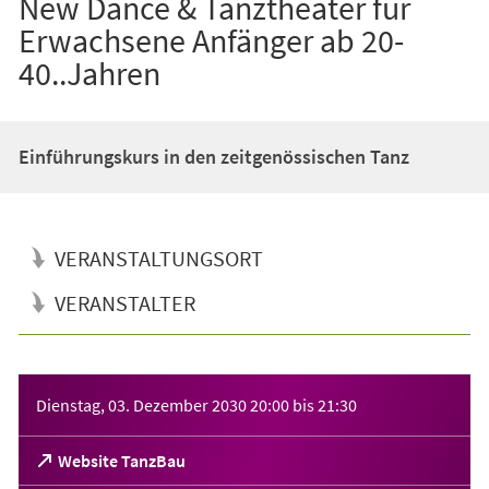
New Dance & Tanztheater für
Erwachsene Anfänger ab 20-
40..Jahren
Einführungskurs in den zeitgenössischen Tanz
VERANSTALTUNGSORT
VERANSTALTER
Veranstaltungsinformationen
Dienstag, 03. Dezember 2030
20:00
bis
21:30
(Öffnet
Website TanzBau
in