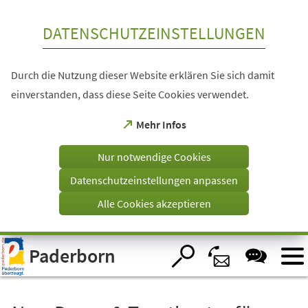
Inhalt anspringen
DATENSCHUTZEINSTELLUNGEN
Durch die Nutzung dieser Website erklären Sie sich damit
einverstanden, dass diese Seite Cookies verwendet.
(Öffnet
Mehr Infos
in
einem
Nur notwendige Cookies
neuen
Tab)
Datenschutzeinstellungen anpassen
Alle Cookies akzeptieren
Visuelle
Paderborn
Assistenzsoftware
öffnen.