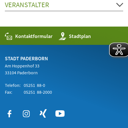
VERANSTALTER
Kontaktformular
(Öffnet
Stadtplan
in
einem
neuen
Tab)
STADT PADERBORN
Am Hoppenhof 33
33104 Paderborn
Telefon:
05251 88-0
Fax:
05251 88-2000