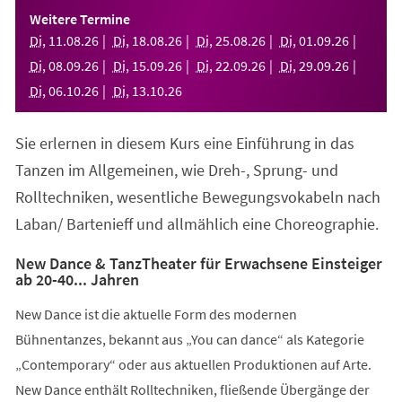
einem
Weitere Termine
neuen
Di
,
11
.
08
.
26
Di
,
18
.
08
.
26
Di
,
25
.
08
.
26
Di
,
01
.
09
.
26
Tab)
Di
,
08
.
09
.
26
Di
,
15
.
09
.
26
Di
,
22
.
09
.
26
Di
,
29
.
09
.
26
Di
,
06
.
10
.
26
Di
,
13
.
10
.
26
Sie erlernen in diesem Kurs eine Einführung in das
Tanzen im Allgemeinen, wie Dreh-, Sprung- und
Rolltechniken, wesentliche Bewegungsvokabeln nach
Laban/ Bartenieff und allmählich eine Choreographie.
New Dance & TanzTheater für Erwachsene Einsteiger
ab 20-40... Jahren
New Dance ist die aktuelle Form des modernen
Bühnentanzes, bekannt aus „You can dance“ als Kategorie
„Contemporary“ oder aus aktuellen Produktionen auf Arte.
New Dance enthält Rolltechniken, fließende Übergänge der