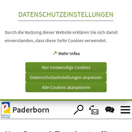
Inhalt anspringen
DATENSCHUTZEINSTELLUNGEN
Durch die Nutzung dieser Website erklären Sie sich damit
einverstanden, dass diese Seite Cookies verwendet.
(Öffnet
Mehr Infos
in
einem
Nur notwendige Cookies
neuen
Tab)
Datenschutzeinstellungen anpassen
Alle Cookies akzeptieren
Visuelle
Paderborn
Assistenzsoftware
öffnen.