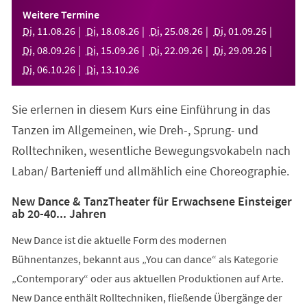
einem
Weitere Termine
neuen
Di
,
11
.
08
.
26
Di
,
18
.
08
.
26
Di
,
25
.
08
.
26
Di
,
01
.
09
.
26
Tab)
Di
,
08
.
09
.
26
Di
,
15
.
09
.
26
Di
,
22
.
09
.
26
Di
,
29
.
09
.
26
Di
,
06
.
10
.
26
Di
,
13
.
10
.
26
Sie erlernen in diesem Kurs eine Einführung in das
Tanzen im Allgemeinen, wie Dreh-, Sprung- und
Rolltechniken, wesentliche Bewegungsvokabeln nach
Laban/ Bartenieff und allmählich eine Choreographie.
New Dance & TanzTheater für Erwachsene Einsteiger
ab 20-40... Jahren
New Dance ist die aktuelle Form des modernen
Bühnentanzes, bekannt aus „You can dance“ als Kategorie
„Contemporary“ oder aus aktuellen Produktionen auf Arte.
New Dance enthält Rolltechniken, fließende Übergänge der