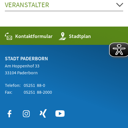
VERANSTALTER
Kontaktformular
(Öffnet
Stadtplan
in
einem
neuen
Tab)
STADT PADERBORN
Am Hoppenhof 33
33104 Paderborn
Telefon:
05251 88-0
Fax:
05251 88-2000