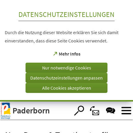
Inhalt anspringen
DATENSCHUTZEINSTELLUNGEN
Durch die Nutzung dieser Website erklären Sie sich damit
einverstanden, dass diese Seite Cookies verwendet.
(Öffnet
Mehr Infos
in
einem
Nur notwendige Cookies
neuen
Tab)
Datenschutzeinstellungen anpassen
Alle Cookies akzeptieren
Visuelle
Paderborn
Assistenzsoftware
öffnen.