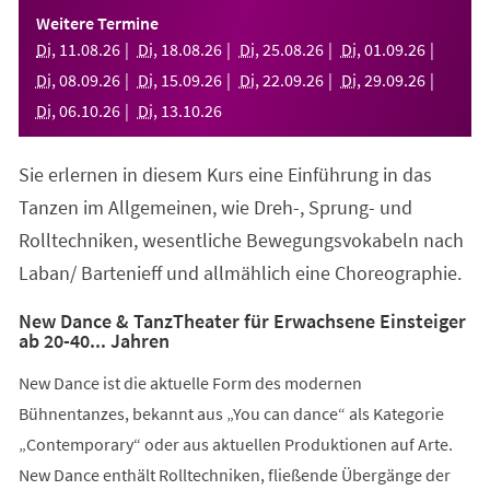
einem
Weitere Termine
neuen
Di
,
11
.
08
.
26
Di
,
18
.
08
.
26
Di
,
25
.
08
.
26
Di
,
01
.
09
.
26
Tab)
Di
,
08
.
09
.
26
Di
,
15
.
09
.
26
Di
,
22
.
09
.
26
Di
,
29
.
09
.
26
Di
,
06
.
10
.
26
Di
,
13
.
10
.
26
Sie erlernen in diesem Kurs eine Einführung in das
Tanzen im Allgemeinen, wie Dreh-, Sprung- und
Rolltechniken, wesentliche Bewegungsvokabeln nach
Laban/ Bartenieff und allmählich eine Choreographie.
New Dance & TanzTheater für Erwachsene Einsteiger
ab 20-40... Jahren
New Dance ist die aktuelle Form des modernen
Bühnentanzes, bekannt aus „You can dance“ als Kategorie
„Contemporary“ oder aus aktuellen Produktionen auf Arte.
New Dance enthält Rolltechniken, fließende Übergänge der