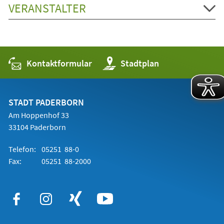
VERANSTALTER
Kontaktformular
(Öffnet
Stadtplan
in
einem
neuen
Tab)
STADT PADERBORN
Am Hoppenhof 33
33104 Paderborn
Telefon:
05251 88-0
Fax:
05251 88-2000